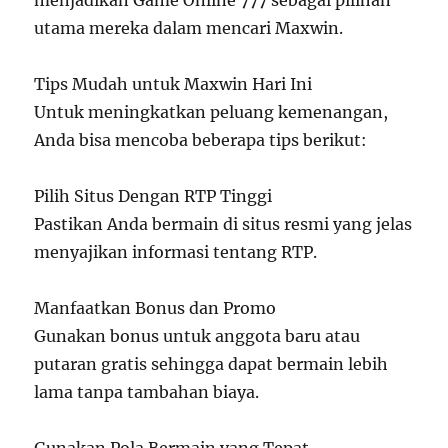
menjadikan Game Online 777 sebagai pilihan
utama mereka dalam mencari Maxwin.
Tips Mudah untuk Maxwin Hari Ini
Untuk meningkatkan peluang kemenangan,
Anda bisa mencoba beberapa tips berikut:
Pilih Situs Dengan RTP Tinggi
Pastikan Anda bermain di situs resmi yang jelas
menyajikan informasi tentang RTP.
Manfaatkan Bonus dan Promo
Gunakan bonus untuk anggota baru atau
putaran gratis sehingga dapat bermain lebih
lama tanpa tambahan biaya.