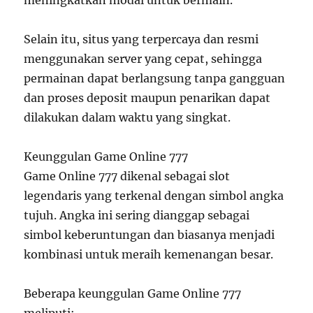
meningkatkan modal untuk bermain.
Selain itu, situs yang terpercaya dan resmi
menggunakan server yang cepat, sehingga
permainan dapat berlangsung tanpa gangguan
dan proses deposit maupun penarikan dapat
dilakukan dalam waktu yang singkat.
Keunggulan Game Online 777
Game Online 777 dikenal sebagai slot
legendaris yang terkenal dengan simbol angka
tujuh. Angka ini sering dianggap sebagai
simbol keberuntungan dan biasanya menjadi
kombinasi untuk meraih kemenangan besar.
Beberapa keunggulan Game Online 777