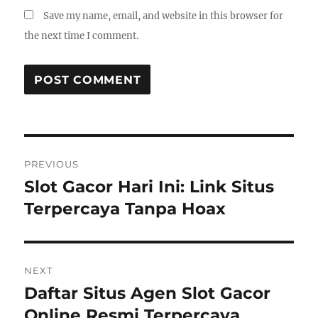
Save my name, email, and website in this browser for
the next time I comment.
Post
PREVIOUS
navigation
Slot Gacor Hari Ini: Link Situs
Previous
post:
Terpercaya Tanpa Hoax
NEXT
Daftar Situs Agen Slot Gacor
Next
post:
Online Resmi Terpercaya