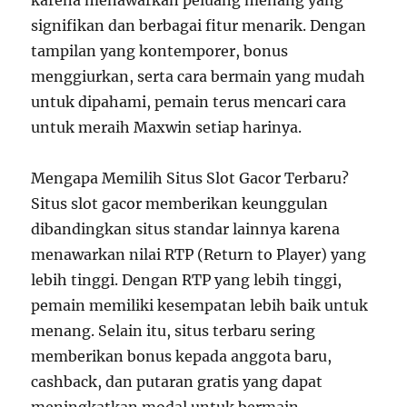
karena menawarkan peluang menang yang
signifikan dan berbagai fitur menarik. Dengan
tampilan yang kontemporer, bonus
menggiurkan, serta cara bermain yang mudah
untuk dipahami, pemain terus mencari cara
untuk meraih Maxwin setiap harinya.
Mengapa Memilih Situs Slot Gacor Terbaru?
Situs slot gacor memberikan keunggulan
dibandingkan situs standar lainnya karena
menawarkan nilai RTP (Return to Player) yang
lebih tinggi. Dengan RTP yang lebih tinggi,
pemain memiliki kesempatan lebih baik untuk
menang. Selain itu, situs terbaru sering
memberikan bonus kepada anggota baru,
cashback, dan putaran gratis yang dapat