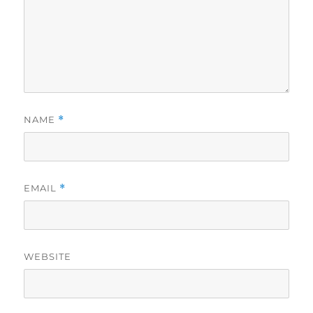
NAME
*
EMAIL
*
WEBSITE