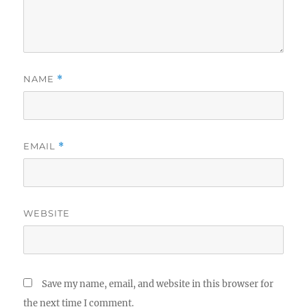
NAME
*
EMAIL
*
WEBSITE
Save my name, email, and website in this browser for
the next time I comment.