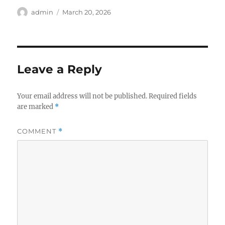
Author
Posted
admin
March 20, 2026
on
Leave a Reply
Your email address will not be published.
Required fields
are marked
*
COMMENT
*