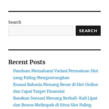
Search
SEARCH
Recent Posts
Panduan Memahami Variasi Permainan Slot
yang Paling Menguntungkan
Kuasai Rahasia Menang Besar di Slot Online
dan Capai Target Finansial
Rasakan Sensasi Menang Berkali-Kali Lipat
dan Bonus Melimpah di Situs Slot Paling