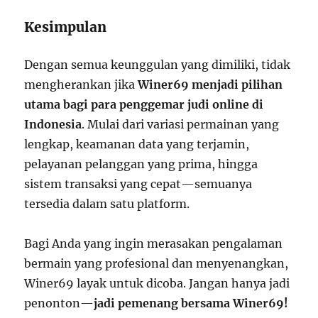
Kesimpulan
Dengan semua keunggulan yang dimiliki, tidak
mengherankan jika
Winer69 menjadi pilihan
utama bagi para penggemar judi online di
Indonesia
. Mulai dari variasi permainan yang
lengkap, keamanan data yang terjamin,
pelayanan pelanggan yang prima, hingga
sistem transaksi yang cepat—semuanya
tersedia dalam satu platform.
Bagi Anda yang ingin merasakan pengalaman
bermain yang profesional dan menyenangkan,
Winer69 layak untuk dicoba. Jangan hanya jadi
penonton—
jadi pemenang bersama Winer69!