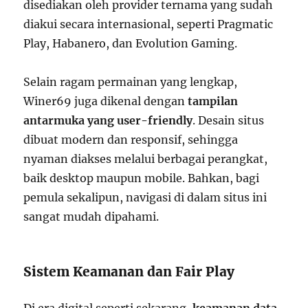
disediakan oleh provider ternama yang sudah
diakui secara internasional, seperti Pragmatic
Play, Habanero, dan Evolution Gaming.
Selain ragam permainan yang lengkap,
Winer69 juga dikenal dengan
tampilan
antarmuka yang user-friendly
. Desain situs
dibuat modern dan responsif, sehingga
nyaman diakses melalui berbagai perangkat,
baik desktop maupun mobile. Bahkan, bagi
pemula sekalipun, navigasi di dalam situs ini
sangat mudah dipahami.
Sistem Keamanan dan Fair Play