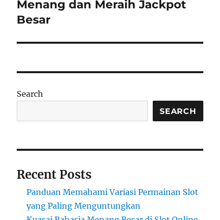
Menang dan Meraih Jackpot
Besar
Search
SEARCH
Recent Posts
Panduan Memahami Variasi Permainan Slot
yang Paling Menguntungkan
Kuasai Rahasia Menang Besar di Slot Online