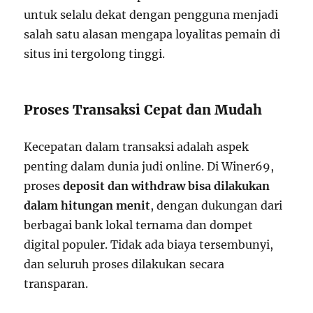
untuk selalu dekat dengan pengguna menjadi
salah satu alasan mengapa loyalitas pemain di
situs ini tergolong tinggi.
Proses Transaksi Cepat dan Mudah
Kecepatan dalam transaksi adalah aspek
penting dalam dunia judi online. Di Winer69,
proses
deposit dan withdraw bisa dilakukan
dalam hitungan menit
, dengan dukungan dari
berbagai bank lokal ternama dan dompet
digital populer. Tidak ada biaya tersembunyi,
dan seluruh proses dilakukan secara
transparan.