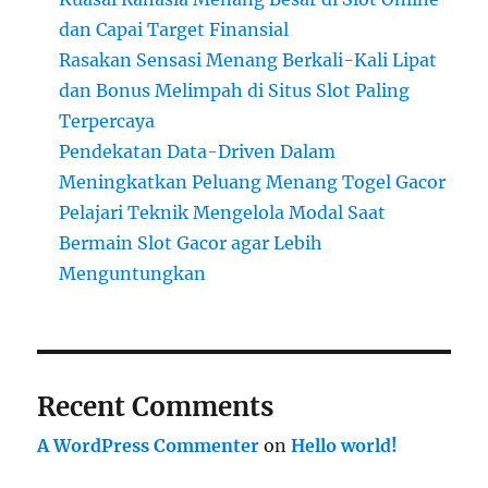
dan Capai Target Finansial
Rasakan Sensasi Menang Berkali-Kali Lipat
dan Bonus Melimpah di Situs Slot Paling
Terpercaya
Pendekatan Data-Driven Dalam
Meningkatkan Peluang Menang Togel Gacor
Pelajari Teknik Mengelola Modal Saat
Bermain Slot Gacor agar Lebih
Menguntungkan
Recent Comments
A WordPress Commenter
on
Hello world!