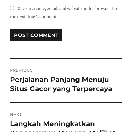
Save my name, email, and website in this browser for
the next time I comment.
Post
PREVIOUS
navigation
Perjalanan Panjang Menuju
Previous
post:
Situs Gacor yang Terpercaya
NEXT
Langkah Meningkatkan
Next
post: