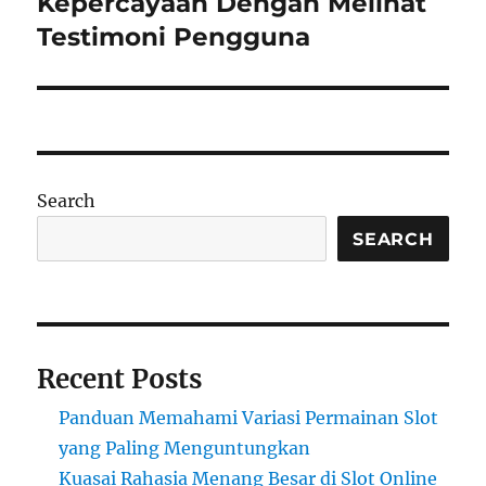
Kepercayaan Dengan Melihat
Testimoni Pengguna
Search
SEARCH
Recent Posts
Panduan Memahami Variasi Permainan Slot
yang Paling Menguntungkan
Kuasai Rahasia Menang Besar di Slot Online