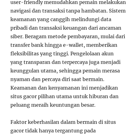
user-friendly memudahkan pemain melakukan
navigasi dan transaksi tanpa hambatan. Sistem
keamanan yang canggih melindungi data
pribadi dan transaksi keuangan dari ancaman
siber. Beragam metode pembayaran, mulai dari
transfer bank hingga e-wallet, memberikan
fleksibilitas yang tinggi. Pengelolaan akun
yang transparan dan terpercaya juga menjadi
keunggulan utama, sehingga pemain merasa
nyaman dan percaya diri saat bermain.
Keamanan dan kenyamanan ini menjadikan
situs gacor pilihan utama untuk hiburan dan
peluang meraih keuntungan besar.
Faktor keberhasilan dalam bermain di situs
gacor tidak hanya tergantung pada