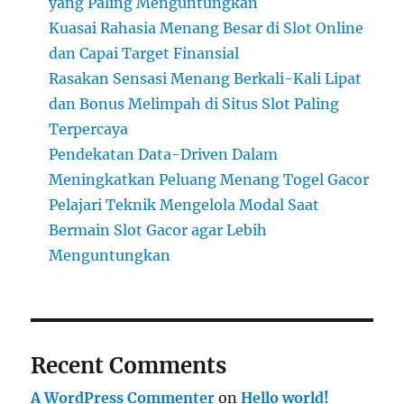
yang Paling Menguntungkan
Kuasai Rahasia Menang Besar di Slot Online
dan Capai Target Finansial
Rasakan Sensasi Menang Berkali-Kali Lipat
dan Bonus Melimpah di Situs Slot Paling
Terpercaya
Pendekatan Data-Driven Dalam
Meningkatkan Peluang Menang Togel Gacor
Pelajari Teknik Mengelola Modal Saat
Bermain Slot Gacor agar Lebih
Menguntungkan
Recent Comments
A WordPress Commenter
on
Hello world!