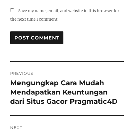
Save my name, email, and website in this browser for
the next time I comment.
Post
PREVIOUS
navigation
Mengungkap Cara Mudah
Previous
post:
Mendapatkan Keuntungan
dari Situs Gacor Pragmatic4D
NEXT