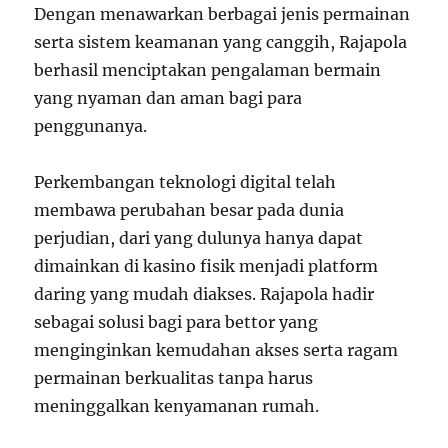
Dengan menawarkan berbagai jenis permainan
serta sistem keamanan yang canggih, Rajapola
berhasil menciptakan pengalaman bermain
yang nyaman dan aman bagi para
penggunanya.
Perkembangan teknologi digital telah
membawa perubahan besar pada dunia
perjudian, dari yang dulunya hanya dapat
dimainkan di kasino fisik menjadi platform
daring yang mudah diakses. Rajapola hadir
sebagai solusi bagi para bettor yang
menginginkan kemudahan akses serta ragam
permainan berkualitas tanpa harus
meninggalkan kenyamanan rumah.