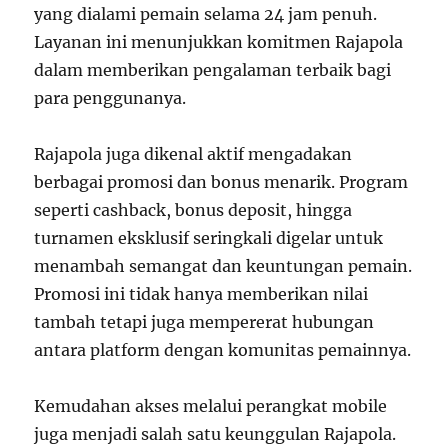
yang dialami pemain selama 24 jam penuh.
Layanan ini menunjukkan komitmen Rajapola
dalam memberikan pengalaman terbaik bagi
para penggunanya.
Rajapola juga dikenal aktif mengadakan
berbagai promosi dan bonus menarik. Program
seperti cashback, bonus deposit, hingga
turnamen eksklusif seringkali digelar untuk
menambah semangat dan keuntungan pemain.
Promosi ini tidak hanya memberikan nilai
tambah tetapi juga mempererat hubungan
antara platform dengan komunitas pemainnya.
Kemudahan akses melalui perangkat mobile
juga menjadi salah satu keunggulan Rajapola.