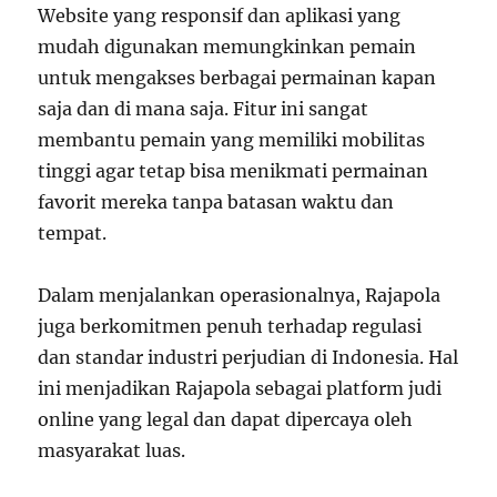
Website yang responsif dan aplikasi yang
mudah digunakan memungkinkan pemain
untuk mengakses berbagai permainan kapan
saja dan di mana saja. Fitur ini sangat
membantu pemain yang memiliki mobilitas
tinggi agar tetap bisa menikmati permainan
favorit mereka tanpa batasan waktu dan
tempat.
Dalam menjalankan operasionalnya, Rajapola
juga berkomitmen penuh terhadap regulasi
dan standar industri perjudian di Indonesia. Hal
ini menjadikan Rajapola sebagai platform judi
online yang legal dan dapat dipercaya oleh
masyarakat luas.