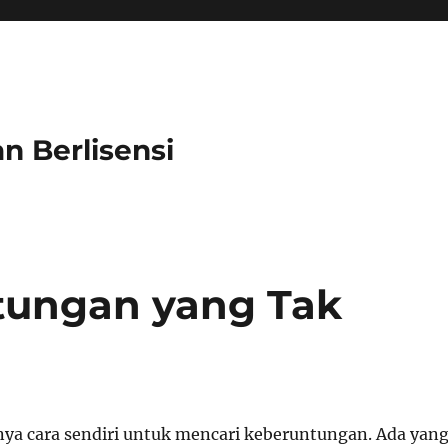
n Berlisensi
tungan yang Tak
nya cara sendiri untuk mencari keberuntungan. Ada yan