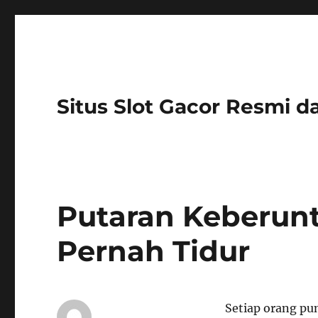
Situs Slot Gacor Resmi da
Putaran Keberun
Pernah Tidur
Setiap orang pu