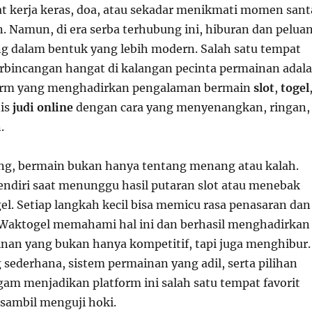
t kerja keras, doa, atau sekadar menikmati momen sant
n. Namun, di era serba terhubung ini, hiburan dan pelua
ang dalam bentuk yang lebih modern. Salah satu tempat
perbincangan hangat di kalangan pecinta permainan adal
form yang menghadirkan pengalaman bermain
slot
,
togel
nis
judi online
dengan cara yang menyenangkan, ringan,
.
ng, bermain bukan hanya tentang menang atau kalah.
sendiri saat menunggu hasil putaran slot atau menebak
el. Setiap langkah kecil bisa memicu rasa penasaran dan
Waktogel memahami hal ini dan berhasil menghadirkan
nan yang bukan hanya kompetitif, tapi juga menghibur.
sederhana, sistem permainan yang adil, serta pilihan
am menjadikan platform ini salah satu tempat favorit
 sambil menguji hoki.