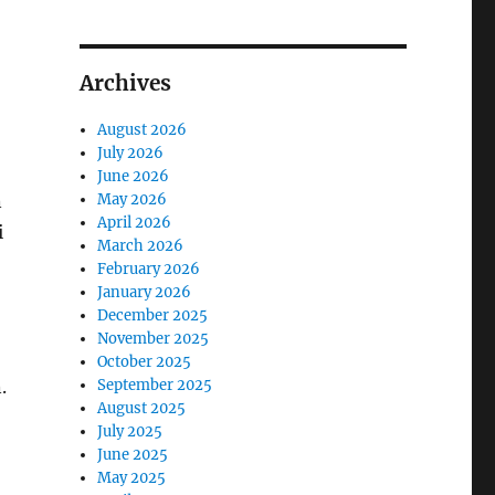
Archives
August 2026
July 2026
June 2026
n
May 2026
April 2026
i
March 2026
February 2026
January 2026
December 2025
November 2025
October 2025
.
September 2025
August 2025
July 2025
June 2025
May 2025