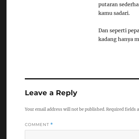
putaran sederha
kamu sadari.
Dan seperti pep
kadang hanya m
Leave a Reply
Your email address will not be published.
Required fields
COMMENT
*