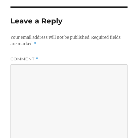
Leave a Reply
Your email address will not be published.
Required fields
are marked
*
COMMENT
*