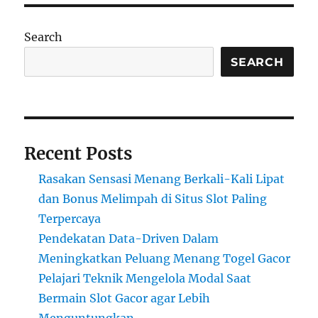
Search
SEARCH
Recent Posts
Rasakan Sensasi Menang Berkali-Kali Lipat
dan Bonus Melimpah di Situs Slot Paling
Terpercaya
Pendekatan Data-Driven Dalam
Meningkatkan Peluang Menang Togel Gacor
Pelajari Teknik Mengelola Modal Saat
Bermain Slot Gacor agar Lebih