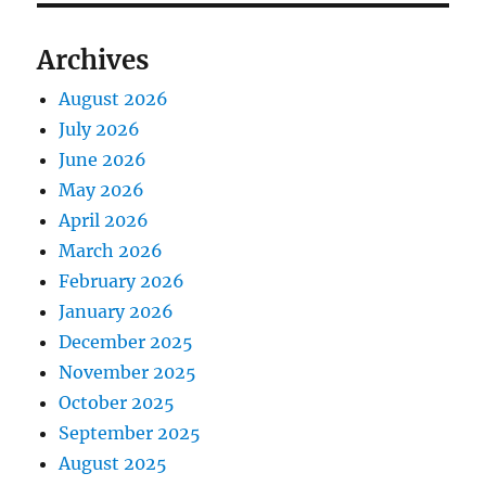
Archives
August 2026
July 2026
June 2026
May 2026
April 2026
March 2026
February 2026
January 2026
December 2025
November 2025
October 2025
September 2025
August 2025