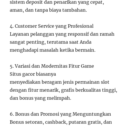
sistem deposit dan penarikan yang cepat,
aman, dan tanpa biaya tambahan.
4. Customer Service yang Profesional
Layanan pelanggan yang responsif dan ramah
sangat penting, terutama saat Anda
menghadapi masalah ketika bermain.
5. Variasi dan Modernitas Fitur Game
Situs gacor biasanya
menyediakan beragam jenis permainan slot
dengan fitur menarik, grafis berkualitas tinggi,
dan bonus yang melimpah.
6. Bonus dan Promosi yang Menguntungkan
Bonus setoran, cashback, putaran gratis, dan