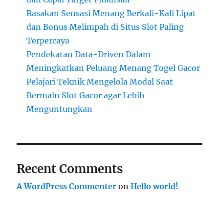
Rasakan Sensasi Menang Berkali-Kali Lipat
dan Bonus Melimpah di Situs Slot Paling
Terpercaya
Pendekatan Data-Driven Dalam
Meningkatkan Peluang Menang Togel Gacor
Pelajari Teknik Mengelola Modal Saat
Bermain Slot Gacor agar Lebih
Menguntungkan
Recent Comments
A WordPress Commenter
on
Hello world!