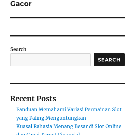
Gacor
Search
SEARCH
Recent Posts
Panduan Memahami Variasi Permainan Slot
yang Paling Menguntungkan
Kuasai Rahasia Menang Besar di Slot Online
dan Capai Target Finansial