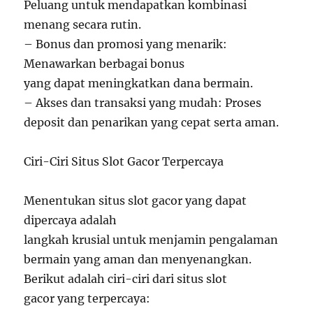
Peluang untuk mendapatkan kombinasi
menang secara rutin.
– Bonus dan promosi yang menarik:
Menawarkan berbagai bonus
yang dapat meningkatkan dana bermain.
– Akses dan transaksi yang mudah: Proses
deposit dan penarikan yang cepat serta aman.
Ciri-Ciri Situs Slot Gacor Terpercaya
Menentukan situs slot gacor yang dapat
dipercaya adalah
langkah krusial untuk menjamin pengalaman
bermain yang aman dan menyenangkan.
Berikut adalah ciri-ciri dari situs slot
gacor yang terpercaya: