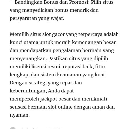
– Bandingkan Bonus dan Promosi: Pilih situs
yang menyediakan bonus menarik dan
persyaratan yang wajar.
Memilih situs slot gacor yang terpercaya adalah
kunci utama untuk meraih kemenangan besar
dan mendapatkan pengalaman bermain yang
menyenangkan. Pastikan situs yang dipilih
memiliki lisensi resmi, reputasi baik, fitur
lengkap, dan sistem keamanan yang kuat.
Dengan strategi yang tepat dan
keberuntungan, Anda dapat
memperoleh jackpot besar dan menikmati
sensasi bermain slot online dengan aman dan
nyaman.