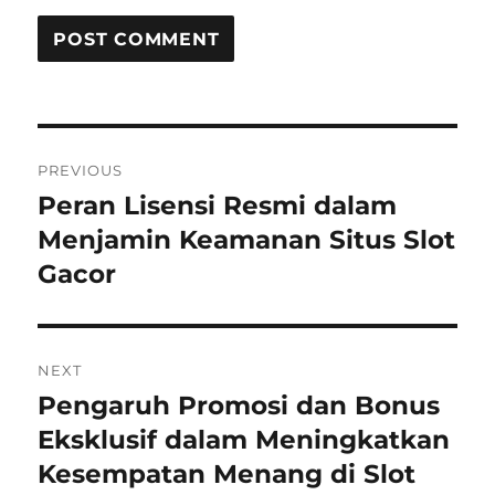
Post
PREVIOUS
navigation
Peran Lisensi Resmi dalam
Previous
post:
Menjamin Keamanan Situs Slot
Gacor
NEXT
Pengaruh Promosi dan Bonus
Next
post:
Eksklusif dalam Meningkatkan
Kesempatan Menang di Slot