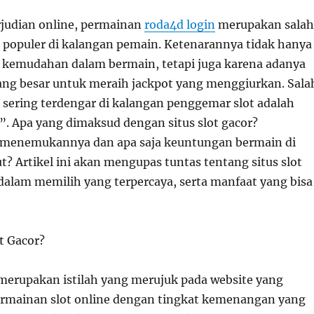
judian online, permainan
roda4d login
merupakan salah
g populer di kalangan pemain. Ketenarannya tidak hanya
 kemudahan dalam bermain, tetapi juga karena adanya
g besar untuk meraih jackpot yang menggiurkan. Sala
g sering terdengar di kalangan penggemar slot adalah
r”. Apa yang dimaksud dengan situs slot gacor?
 menemukannya dan apa saja keuntungan bermain di
t? Artikel ini akan mengupas tuntas tentang situs slot
dalam memilih yang terpercaya, serta manfaat yang bisa
ot Gacor?
r merupakan istilah yang merujuk pada website yang
rmainan slot online dengan tingkat kemenangan yang