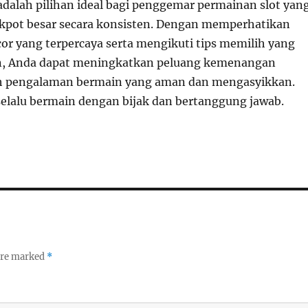
 adalah pilihan ideal bagi penggemar permainan slot yan
ckpot besar secara konsisten. Dengan memperhatikan
gacor yang terpercaya serta mengikuti tips memilih yang
an, Anda dapat meningkatkan peluang kemenangan
ih pengalaman bermain yang aman dan mengasyikkan.
selalu bermain dengan bijak dan bertanggung jawab.
 are marked
*