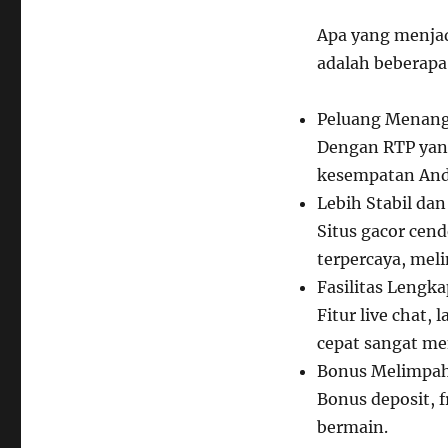
Apa yang menjad
adalah beberap
Peluang Menang
Dengan RTP yan
kesempatan And
Lebih Stabil da
Situs gacor cen
terpercaya, mel
Fasilitas Lengk
Fitur live chat,
cepat sangat m
Bonus Melimpa
Bonus deposit, 
bermain.