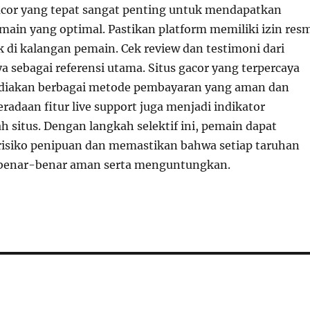
acor yang tepat sangat penting untuk mendapatkan
ain yang optimal. Pastikan platform memiliki izin res
k di kalangan pemain. Cek review dan testimoni dari
 sebagai referensi utama. Situs gacor yang terpercaya
diakan berbagai metode pembayaran yang aman dan
radaan fitur live support juga menjadi indikator
 situs. Dengan langkah selektif ini, pemain dapat
isiko penipuan dan memastikan bahwa setiap taruhan
 benar-benar aman serta menguntungkan.