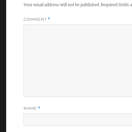
Your email address will not be published.
Required fields
COMMENT
*
NAME
*