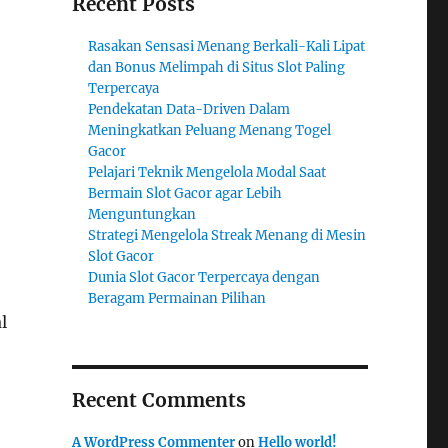
Recent Posts
Rasakan Sensasi Menang Berkali-Kali Lipat
dan Bonus Melimpah di Situs Slot Paling
Terpercaya
Pendekatan Data-Driven Dalam
Meningkatkan Peluang Menang Togel
Gacor
Pelajari Teknik Mengelola Modal Saat
Bermain Slot Gacor agar Lebih
Menguntungkan
Strategi Mengelola Streak Menang di Mesin
Slot Gacor
Dunia Slot Gacor Terpercaya dengan
Beragam Permainan Pilihan
l
Recent Comments
A WordPress Commenter
on
Hello world!