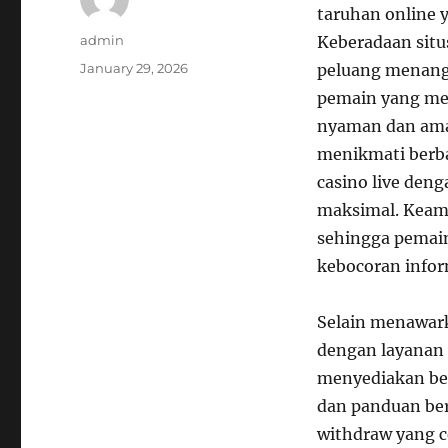
taruhan online
Author
admin
Keberadaan situ
Posted
January 29, 2026
peluang menang 
on
pemain yang men
nyaman dan ama
menikmati berbag
casino live den
maksimal. Keama
sehingga pemain
kebocoran infor
Selain menawark
dengan layanan 
menyediakan ber
dan panduan ber
withdraw yang 