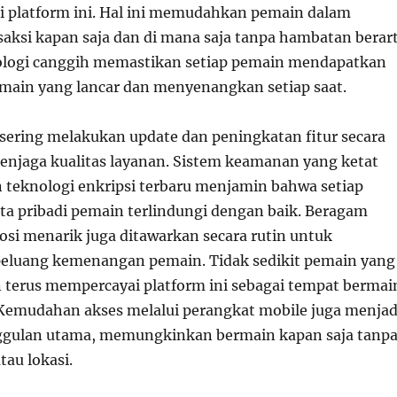
ri platform ini. Hal ini memudahkan pemain dalam
aksi kapan saja dan di mana saja tanpa hambatan berart
logi canggih memastikan setiap pemain mendapatkan
ain yang lancar dan menyenangkan setiap saat.
a sering melakukan update dan peningkatan fitur secara
enjaga kualitas layanan. Sistem keamanan yang ketat
teknologi enkripsi terbaru menjamin bahwa setiap
ata pribadi pemain terlindungi dengan baik. Beragam
si menarik juga ditawarkan secara rutin untuk
eluang kemenangan pemain. Tidak sedikit pemain yang
 terus mempercayai platform ini sebagai tempat bermai
 Kemudahan akses melalui perangkat mobile juga menjad
nggulan utama, memungkinkan bermain kapan saja tanp
tau lokasi.