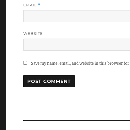
EMAIL
*
WEBSITE
Save my name, email, and website in this browser for
Post