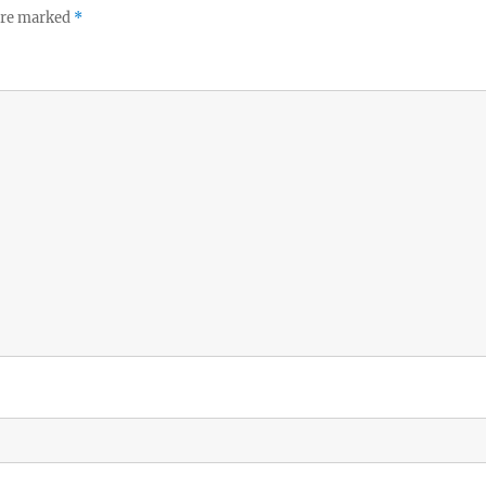
 are marked
*