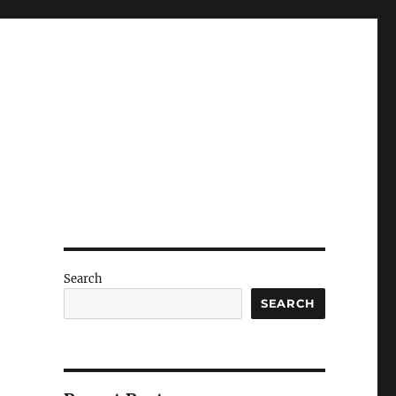
Search
SEARCH