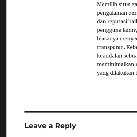
Memilih situs g
pengalaman berm
dan reputasi bai
pengguna lainnya
biasanya menye
transparan. Kebe
keandalan sebuah
meminimalkan r
yang dilakukan
Leave a Reply