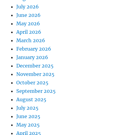
July 2026
June 2026
May 2026
April 2026
March 2026
February 2026
January 2026
December 2025
November 2025
October 2025
September 2025
August 2025
July 2025
June 2025
May 2025
April 2025