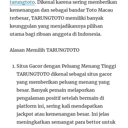
tarungtoto
. Dikenal karena sering memberikan
kemenangan dan sebagai bandar Toto Macau
terbesar, TARUNGTOTO memiliki banyak
keunggulan yang menjadikannya pilihan
utama bagi ribuan anggota di Indonesia.
Alasan Memilih TARUNGTOTO
Situs Gacor dengan Peluang Menang Tinggi
TARUNGTOTO dikenal sebagai situs gacor
yang memberikan peluang menang yang
besar. Banyak pemain melaporkan
pengalaman positif setelah bermain di
platform ini, sering kali mendapatkan
jackpot atau kemenangan besar. Ini jelas
meningkatkan semangat para bettor untuk