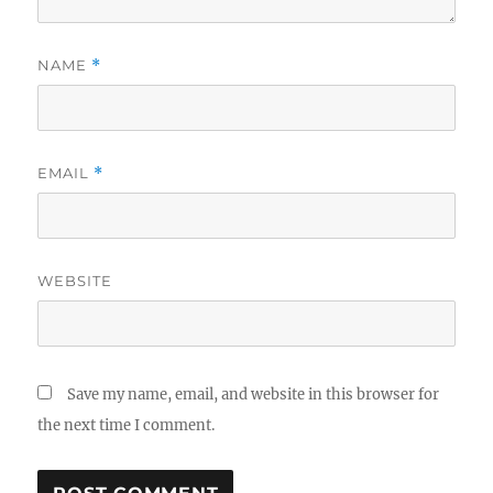
NAME
*
EMAIL
*
WEBSITE
Save my name, email, and website in this browser for
the next time I comment.