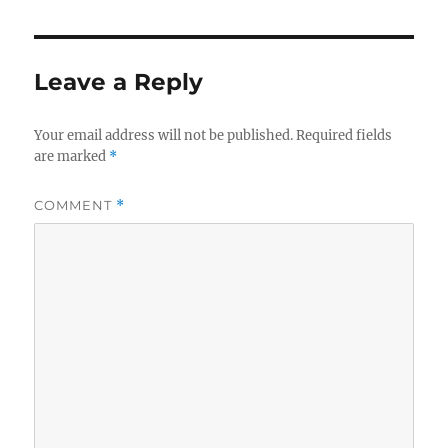
Leave a Reply
Your email address will not be published.
Required fields
are marked
*
COMMENT
*