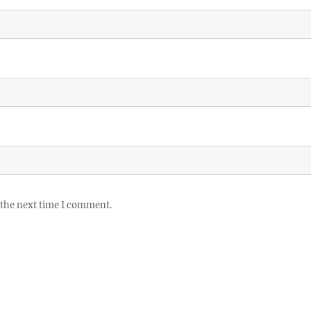
 the next time I comment.