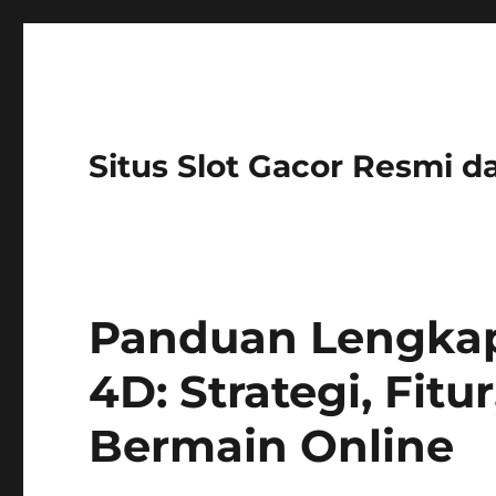
Situs Slot Gacor Resmi da
Panduan Lengkap
4D: Strategi, Fit
Bermain Online