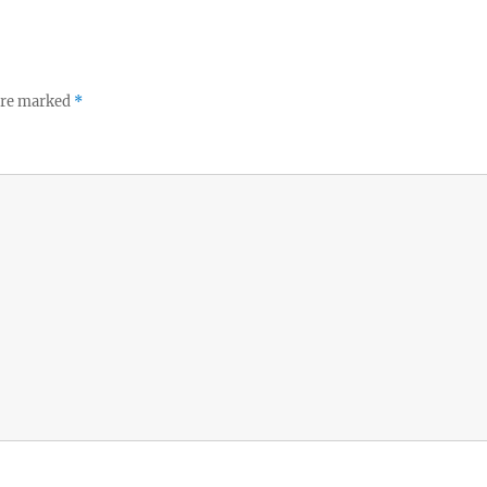
 are marked
*