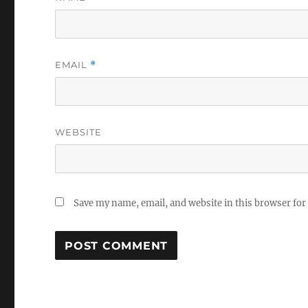
EMAIL
*
WEBSITE
Save my name, email, and website in this browser for