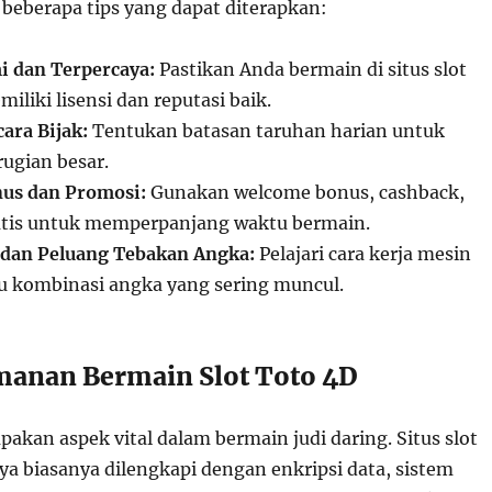
t beberapa tips yang dapat diterapkan:
mi dan Terpercaya:
Pastikan Anda bermain di situs slot
iliki lisensi dan reputasi baik.
ara Bijak:
Tentukan batasan taruhan harian untuk
ugian besar.
us dan Promosi:
Gunakan welcome bonus, cashback,
atis untuk memperpanjang waktu bermain.
t dan Peluang Tebakan Angka:
Pelajari cara kerja mesin
ahu kombinasi angka yang sering muncul.
anan Bermain Slot Toto 4D
kan aspek vital dalam bermain judi daring. Situs slot
ya biasanya dilengkapi dengan enkripsi data, sistem