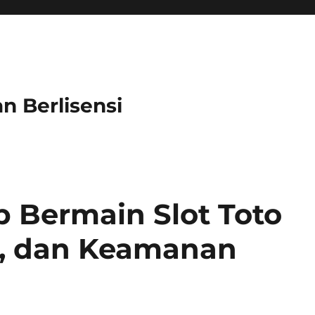
n Berlisensi
 Bermain Slot Toto
ur, dan Keamanan