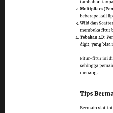
tambahan tanpa
Multipliers (Pe
beberapa kali lip
Wild dan Scatte
membuka fitur 
Tebakan 4D:
Pem
digit, yang bisa
Fitur-fitur ini
sehingga pemain
menang.
Tips Bermai
Bermain slot to