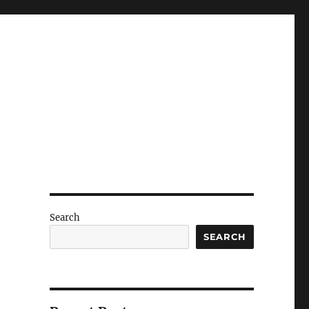
Search
SEARCH