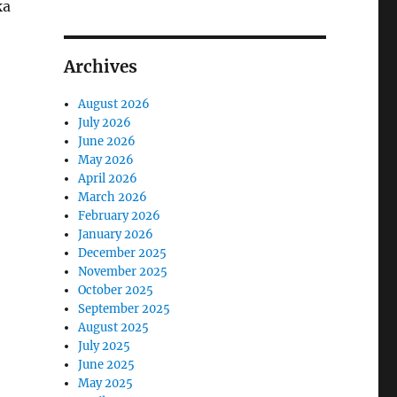
ka
Archives
August 2026
July 2026
June 2026
May 2026
April 2026
March 2026
February 2026
January 2026
December 2025
November 2025
October 2025
September 2025
August 2025
July 2025
June 2025
May 2025