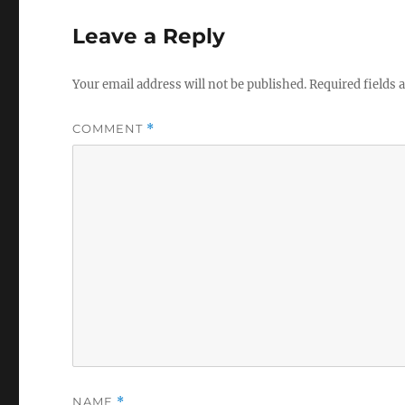
Leave a Reply
Your email address will not be published.
Required fields
COMMENT
*
NAME
*