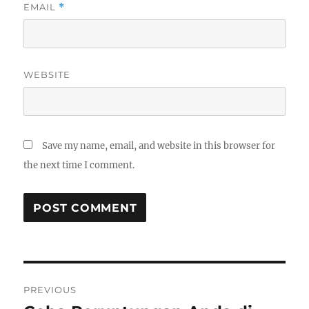
EMAIL
*
WEBSITE
Save my name, email, and website in this browser for
the next time I comment.
Post
PREVIOUS
navigation