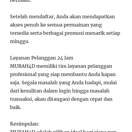
bermain.
Setelah mendaftar, Anda akan mendapatkan
akses penuh ke semua permainan yang
tersedia serta berbagai promosi menarik setiap
minggu.
Layanan Pelanggan 24 Jam
MURAH4D memiliki tim layanan pelanggan
profesional yang siap membantu Anda kapan
saja. Segala masalah yang Anda hadapi, mulai
dari kesulitan dalam login hingga masalah
transaksi, akan ditangani dengan cepat dan
baik.
Kesimpulan: