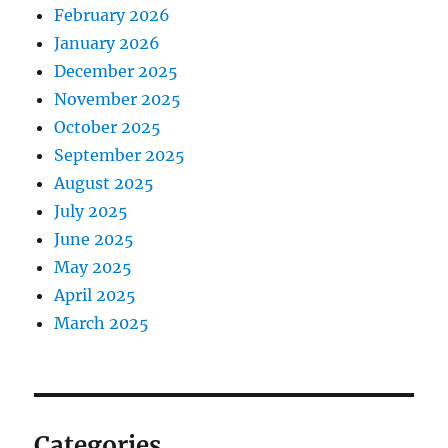
February 2026
January 2026
December 2025
November 2025
October 2025
September 2025
August 2025
July 2025
June 2025
May 2025
April 2025
March 2025
Categories