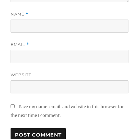
NAME
*
EMAIL
*
WEBSITE
Save my name, email, and website in this browser for
the next time I comment.