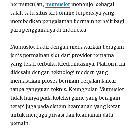
bermunculan,
mumuslot
menonjol sebagai
salah satu situs slot online terpercaya yang
memberikan pengalaman bermain terbaik bagi
para penggunanya di Indonesia.
Mumuslot hadir dengan menawarkan beragam
jenis permainan slot dari provider ternama
yang telah terbukti kredibilitasnya. Platform ini
didesain dengan teknologi modern yang
memastikan proses bermain berjalan lancar
tanpa gangguan teknis. Keunggulan Mumuslot
tidak hanya pada koleksi game yang beragam,
tetapi juga pada sistem keamanan yang ketat
untuk menjaga privasi dan keamanan data
pemain.