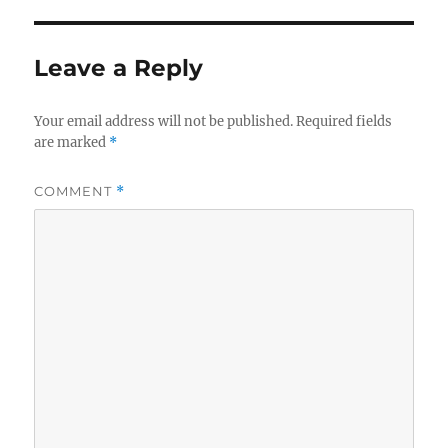
Leave a Reply
Your email address will not be published.
Required fields
are marked
*
COMMENT
*