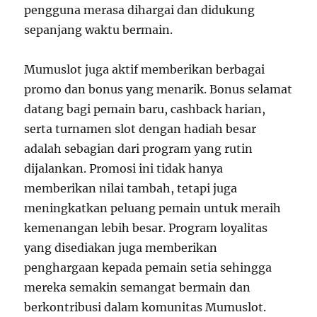
pengguna merasa dihargai dan didukung
sepanjang waktu bermain.
Mumuslot juga aktif memberikan berbagai
promo dan bonus yang menarik. Bonus selamat
datang bagi pemain baru, cashback harian,
serta turnamen slot dengan hadiah besar
adalah sebagian dari program yang rutin
dijalankan. Promosi ini tidak hanya
memberikan nilai tambah, tetapi juga
meningkatkan peluang pemain untuk meraih
kemenangan lebih besar. Program loyalitas
yang disediakan juga memberikan
penghargaan kepada pemain setia sehingga
mereka semakin semangat bermain dan
berkontribusi dalam komunitas Mumuslot.