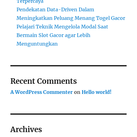
Terpercaya
Pendekatan Data-Driven Dalam
Meningkatkan Peluang Menang Togel Gacor
Pelajari Teknik Mengelola Modal Saat
Bermain Slot Gacor agar Lebih
Menguntungkan
Recent Comments
A WordPress Commenter
on
Hello world!
Archives