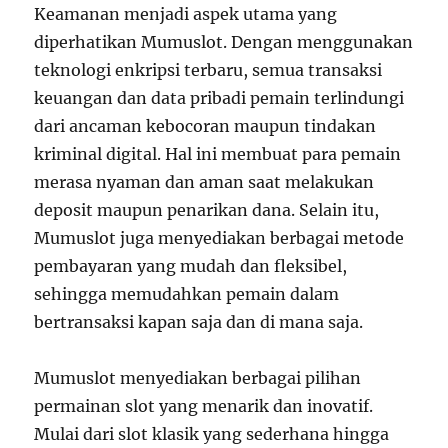
Keamanan menjadi aspek utama yang
diperhatikan Mumuslot. Dengan menggunakan
teknologi enkripsi terbaru, semua transaksi
keuangan dan data pribadi pemain terlindungi
dari ancaman kebocoran maupun tindakan
kriminal digital. Hal ini membuat para pemain
merasa nyaman dan aman saat melakukan
deposit maupun penarikan dana. Selain itu,
Mumuslot juga menyediakan berbagai metode
pembayaran yang mudah dan fleksibel,
sehingga memudahkan pemain dalam
bertransaksi kapan saja dan di mana saja.
Mumuslot menyediakan berbagai pilihan
permainan slot yang menarik dan inovatif.
Mulai dari slot klasik yang sederhana hingga