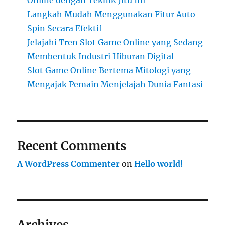
Online dengan Teknik Jitu Ini
Langkah Mudah Menggunakan Fitur Auto
Spin Secara Efektif
Jelajahi Tren Slot Game Online yang Sedang
Membentuk Industri Hiburan Digital
Slot Game Online Bertema Mitologi yang
Mengajak Pemain Menjelajah Dunia Fantasi
Recent Comments
A WordPress Commenter
on
Hello world!