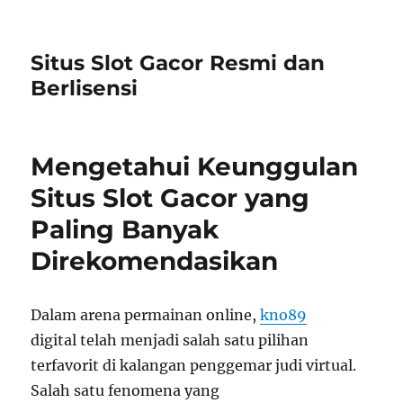
Situs Slot Gacor Resmi dan
Berlisensi
Mengetahui Keunggulan
Situs Slot Gacor yang
Paling Banyak
Direkomendasikan
Dalam arena permainan online,
kno89
digital telah menjadi salah satu pilihan
terfavorit di kalangan penggemar judi virtual.
Salah satu fenomena yang