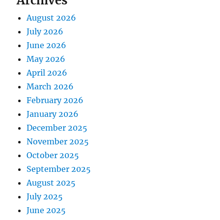
Archives
August 2026
July 2026
June 2026
May 2026
April 2026
March 2026
February 2026
January 2026
December 2025
November 2025
October 2025
September 2025
August 2025
July 2025
June 2025