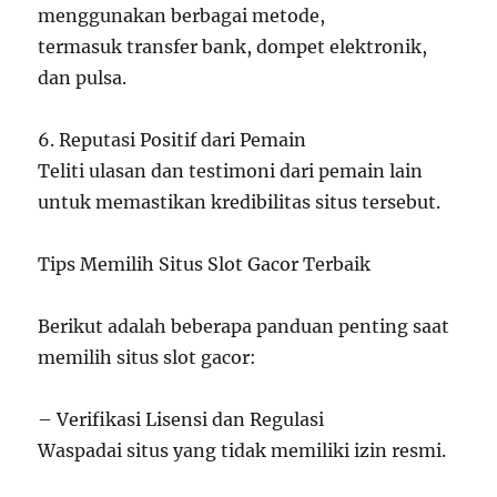
menggunakan berbagai metode,
termasuk transfer bank, dompet elektronik,
dan pulsa.
6. Reputasi Positif dari Pemain
Teliti ulasan dan testimoni dari pemain lain
untuk memastikan kredibilitas situs tersebut.
Tips Memilih Situs Slot Gacor Terbaik
Berikut adalah beberapa panduan penting saat
memilih situs slot gacor:
– Verifikasi Lisensi dan Regulasi
Waspadai situs yang tidak memiliki izin resmi.