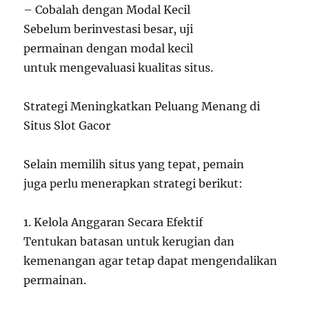
– Cobalah dengan Modal Kecil
Sebelum berinvestasi besar, uji
permainan dengan modal kecil
untuk mengevaluasi kualitas situs.
Strategi Meningkatkan Peluang Menang di
Situs Slot Gacor
Selain memilih situs yang tepat, pemain
juga perlu menerapkan strategi berikut:
1. Kelola Anggaran Secara Efektif
Tentukan batasan untuk kerugian dan
kemenangan agar tetap dapat mengendalikan
permainan.