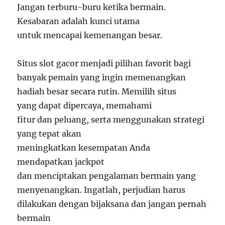
Jangan terburu-buru ketika bermain.
Kesabaran adalah kunci utama
untuk mencapai kemenangan besar.
Situs slot gacor menjadi pilihan favorit bagi
banyak pemain yang ingin memenangkan
hadiah besar secara rutin. Memilih situs
yang dapat dipercaya, memahami
fitur dan peluang, serta menggunakan strategi
yang tepat akan
meningkatkan kesempatan Anda
mendapatkan jackpot
dan menciptakan pengalaman bermain yang
menyenangkan. Ingatlah, perjudian harus
dilakukan dengan bijaksana dan jangan pernah
bermain