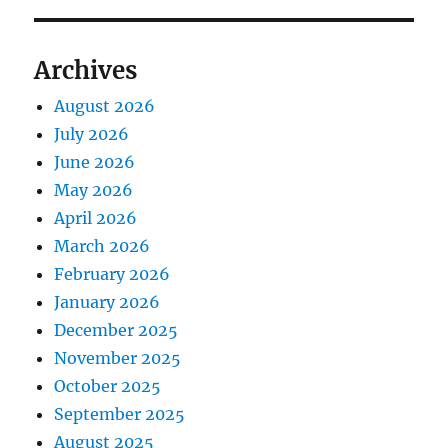
Archives
August 2026
July 2026
June 2026
May 2026
April 2026
March 2026
February 2026
January 2026
December 2025
November 2025
October 2025
September 2025
August 2025