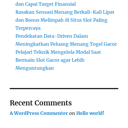
dan Capai Target Finansial
Rasakan Sensasi Menang Berkali-Kali Lipat
dan Bonus Melimpah di Situs Slot Paling
Terpercaya
Pendekatan Data-Driven Dalam
Meningkatkan Peluang Menang Togel Gacor
Pelajari Teknik Mengelola Modal Saat
Bermain Slot Gacor agar Lebih
Menguntungkan
Recent Comments
A WordPress Commenter
on
Hello world!