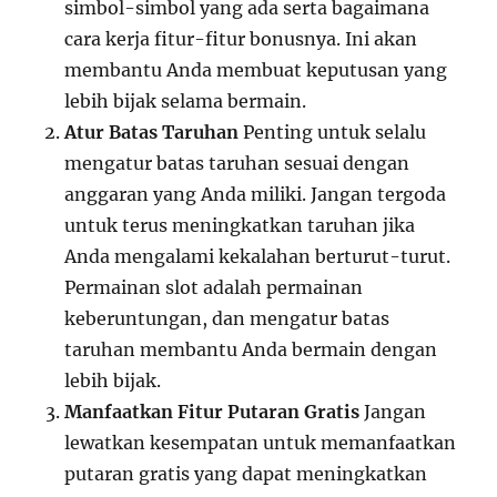
simbol-simbol yang ada serta bagaimana
cara kerja fitur-fitur bonusnya. Ini akan
membantu Anda membuat keputusan yang
lebih bijak selama bermain.
Atur Batas Taruhan
Penting untuk selalu
mengatur batas taruhan sesuai dengan
anggaran yang Anda miliki. Jangan tergoda
untuk terus meningkatkan taruhan jika
Anda mengalami kekalahan berturut-turut.
Permainan slot adalah permainan
keberuntungan, dan mengatur batas
taruhan membantu Anda bermain dengan
lebih bijak.
Manfaatkan Fitur Putaran Gratis
Jangan
lewatkan kesempatan untuk memanfaatkan
putaran gratis yang dapat meningkatkan