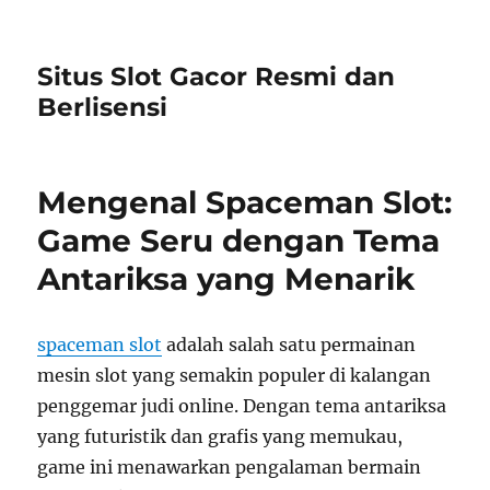
Situs Slot Gacor Resmi dan
Berlisensi
Mengenal Spaceman Slot:
Game Seru dengan Tema
Antariksa yang Menarik
spaceman slot
adalah salah satu permainan
mesin slot yang semakin populer di kalangan
penggemar judi online. Dengan tema antariksa
yang futuristik dan grafis yang memukau,
game ini menawarkan pengalaman bermain