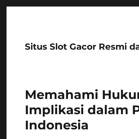
Situs Slot Gacor Resmi da
Memahami Hukum 
Implikasi dalam P
Indonesia