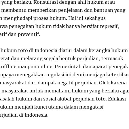
yang berlaku. Konsultasi dengan ahli hukum atau
t membantu memberikan penjelasan dan bantuan yang
m menghadapi proses hukum. Hal ini sekaligus
a penegakan hukum tidak hanya bersifat represif,
atif dan preventif.
hukum toto di Indonesia diatur dalam kerangka hukum
ketat dan melarang segala bentuk perjudian, termasuk
ra offline maupun online. Pemerintah dan aparat penegak
upaya menegakkan regulasi ini demi menjaga ketertiba
masyarakat dari dampak negatif perjudian. Oleh karena
gi masyarakat untuk memahami hukum yang berlaku aga
asalah hukum dan sosial akibat perjudian toto. Edukasi
hukum menjadi kunci utama dalam mengatasi
rjudian di Indonesia.