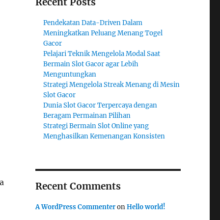
Recent Posts
Pendekatan Data-Driven Dalam
Meningkatkan Peluang Menang Togel
Gacor
Pelajari Teknik Mengelola Modal Saat
Bermain Slot Gacor agar Lebih
Menguntungkan
Strategi Mengelola Streak Menang di Mesin
Slot Gacor
Dunia Slot Gacor Terpercaya dengan
Beragam Permainan Pilihan
Strategi Bermain Slot Online yang
Menghasilkan Kemenangan Konsisten
a
Recent Comments
A WordPress Commenter
on
Hello world!