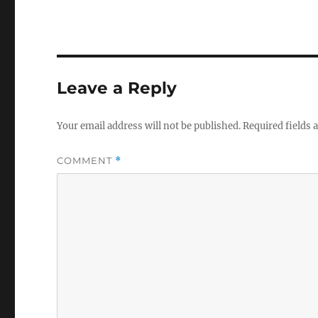
Leave a Reply
Your email address will not be published.
Required fields
COMMENT
*