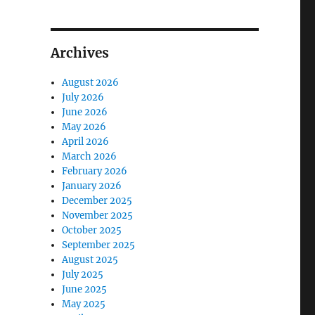
Archives
August 2026
July 2026
June 2026
May 2026
April 2026
March 2026
February 2026
January 2026
December 2025
November 2025
October 2025
September 2025
August 2025
July 2025
June 2025
May 2025