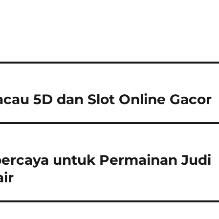
acau 5D dan Slot Online Gacor
percaya untuk Permainan Judi
ir