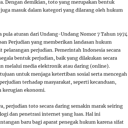
a. Dengan demikian, toto yang merupakan bentuk
 juga masuk dalam kategori yang dilarang oleh hukum
da pula aturan dari Undang-Undang Nomor 7 Tahun 1974
iban Perjudian yang memberikan landasan hukum
t pelarangan perjudian. Pemerintah Indonesia secara
segala bentuk perjudian, baik yang dilakukan secara
 melalui media elektronik atau daring (online).
rtujuan untuk menjaga ketertiban sosial serta mencegah
perjudian terhadap masyarakat, seperti kecanduan,
an kerugian ekonomi.
a, perjudian toto secara daring semakin marak seiring
gi dan penetrasi internet yang luas. Hal ini
tangan baru bagi aparat penegak hukum karena sifat