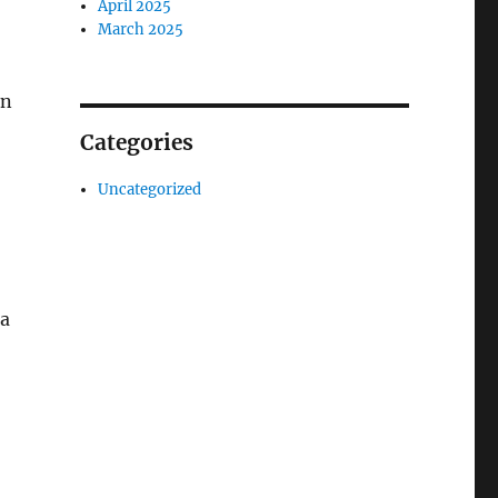
April 2025
March 2025
an
Categories
Uncategorized
ga