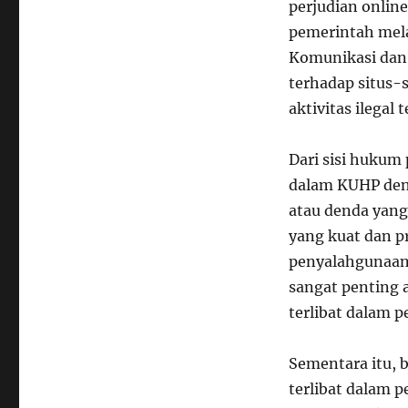
perjudian online
pemerintah mela
Komunikasi dan
terhadap situs-
aktivitas ilegal 
Dari sisi hukum 
dalam KUHP den
atau denda yang
yang kuat dan p
penyalahgunaan 
sangat penting 
terlibat dalam p
Sementara itu, b
terlibat dalam 