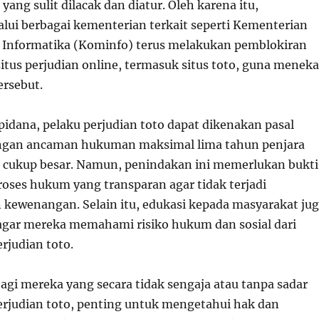
 yang sulit dilacak dan diatur. Oleh karena itu,
lui berbagai kementerian terkait seperti Kementerian
 Informatika (Kominfo) terus melakukan pemblokiran
situs perjudian online, termasuk situs toto, guna menek
tersebut.
pidana, pelaku perjudian toto dapat dikenakan pasal
gan ancaman hukuman maksimal lima tahun penjara
 cukup besar. Namun, penindakan ini memerlukan bukti
roses hukum yang transparan agar tidak terjadi
kewenangan. Selain itu, edukasi kepada masyarakat ju
agar mereka memahami risiko hukum dan sosial dari
erjudian toto.
agi mereka yang secara tidak sengaja atau tanpa sadar
perjudian toto, penting untuk mengetahui hak dan