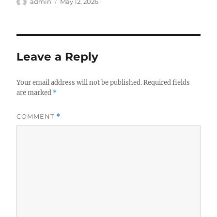
Author
Posted
admin
May 12, 2026
on
Leave a Reply
Your email address will not be published.
Required fields
are marked
*
COMMENT
*