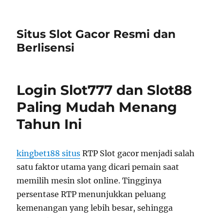
Situs Slot Gacor Resmi dan
Berlisensi
Login Slot777 dan Slot88
Paling Mudah Menang
Tahun Ini
kingbet188 situs
RTP Slot gacor menjadi salah
satu faktor utama yang dicari pemain saat
memilih mesin slot online. Tingginya
persentase RTP menunjukkan peluang
kemenangan yang lebih besar, sehingga