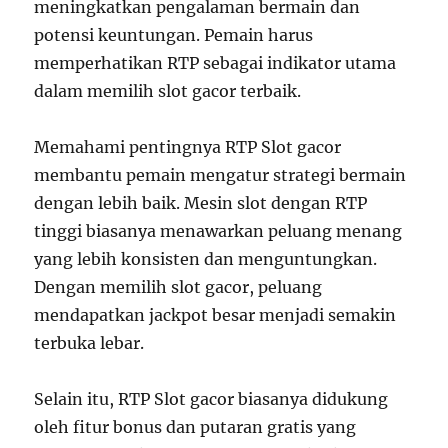
meningkatkan pengalaman bermain dan
potensi keuntungan. Pemain harus
memperhatikan RTP sebagai indikator utama
dalam memilih slot gacor terbaik.
Memahami pentingnya RTP Slot gacor
membantu pemain mengatur strategi bermain
dengan lebih baik. Mesin slot dengan RTP
tinggi biasanya menawarkan peluang menang
yang lebih konsisten dan menguntungkan.
Dengan memilih slot gacor, peluang
mendapatkan jackpot besar menjadi semakin
terbuka lebar.
Selain itu, RTP Slot gacor biasanya didukung
oleh fitur bonus dan putaran gratis yang