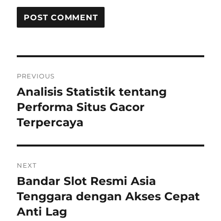
Post
PREVIOUS
navigation
Analisis Statistik tentang
Previous
post:
Performa Situs Gacor
Terpercaya
NEXT
Bandar Slot Resmi Asia
Next
post:
Tenggara dengan Akses Cepat
Anti Lag