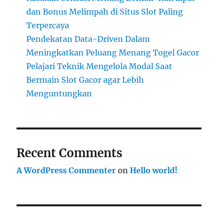
dan Bonus Melimpah di Situs Slot Paling
Terpercaya
Pendekatan Data-Driven Dalam
Meningkatkan Peluang Menang Togel Gacor
Pelajari Teknik Mengelola Modal Saat
Bermain Slot Gacor agar Lebih
Menguntungkan
Recent Comments
A WordPress Commenter
on
Hello world!