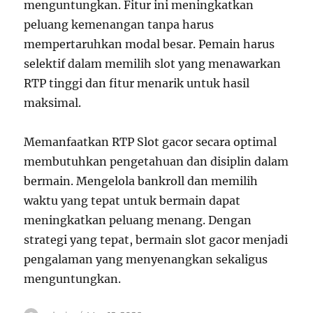
menguntungkan. Fitur ini meningkatkan
peluang kemenangan tanpa harus
mempertaruhkan modal besar. Pemain harus
selektif dalam memilih slot yang menawarkan
RTP tinggi dan fitur menarik untuk hasil
maksimal.
Memanfaatkan RTP Slot gacor secara optimal
membutuhkan pengetahuan dan disiplin dalam
bermain. Mengelola bankroll dan memilih
waktu yang tepat untuk bermain dapat
meningkatkan peluang menang. Dengan
strategi yang tepat, bermain slot gacor menjadi
pengalaman yang menyenangkan sekaligus
menguntungkan.