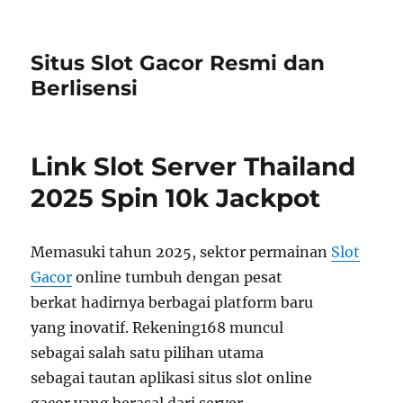
Situs Slot Gacor Resmi dan
Berlisensi
Link Slot Server Thailand
2025 Spin 10k Jackpot
Memasuki tahun 2025, sektor permainan
Slot
Gacor
online tumbuh dengan pesat
berkat hadirnya berbagai platform baru
yang inovatif. Rekening168 muncul
sebagai salah satu pilihan utama
sebagai tautan aplikasi situs slot online