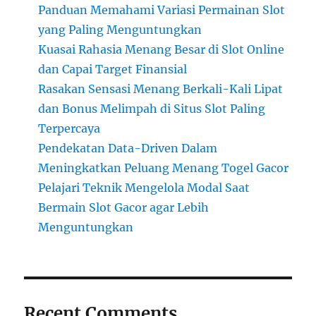
Panduan Memahami Variasi Permainan Slot
yang Paling Menguntungkan
Kuasai Rahasia Menang Besar di Slot Online
dan Capai Target Finansial
Rasakan Sensasi Menang Berkali-Kali Lipat
dan Bonus Melimpah di Situs Slot Paling
Terpercaya
Pendekatan Data-Driven Dalam
Meningkatkan Peluang Menang Togel Gacor
Pelajari Teknik Mengelola Modal Saat
Bermain Slot Gacor agar Lebih
Menguntungkan
Recent Comments