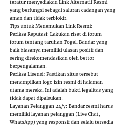
teratur menyediakan Link Alternatif Resmi
yang berfungsi sebagai saluran cadangan yang
aman dan tidak terblokir.
Tips untuk Menemukan Link Resmi:
Periksa Reputasi: Lakukan riset di forum-
forum tentang taruhan Togel. Bandar yang
baik biasanya memiliki ulasan positif dan
sering direkomendasikan oleh bettor
berpengalaman.
Periksa Lisensi: Pastikan situs tersebut
menampilkan logo izin resmi di halaman
utama mereka. Ini adalah bukti legalitas yang
tidak dapat dipalsukan.
Layanan Pelanggan 24/7: Bandar resmi harus
memiliki layanan pelanggan (Live Chat,
WhatsApp) yang responsif dan selalu tersedia