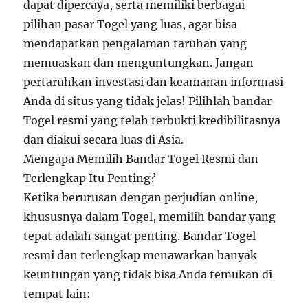
dapat dipercaya, serta memiliki berbagai
pilihan pasar Togel yang luas, agar bisa
mendapatkan pengalaman taruhan yang
memuaskan dan menguntungkan. Jangan
pertaruhkan investasi dan keamanan informasi
Anda di situs yang tidak jelas! Pilihlah bandar
Togel resmi yang telah terbukti kredibilitasnya
dan diakui secara luas di Asia.
Mengapa Memilih Bandar Togel Resmi dan
Terlengkap Itu Penting?
Ketika berurusan dengan perjudian online,
khususnya dalam Togel, memilih bandar yang
tepat adalah sangat penting. Bandar Togel
resmi dan terlengkap menawarkan banyak
keuntungan yang tidak bisa Anda temukan di
tempat lain: