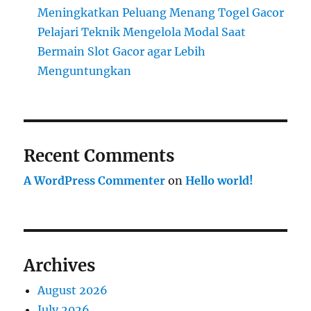
Meningkatkan Peluang Menang Togel Gacor
Pelajari Teknik Mengelola Modal Saat
Bermain Slot Gacor agar Lebih
Menguntungkan
Recent Comments
A WordPress Commenter
on
Hello world!
Archives
August 2026
July 2026