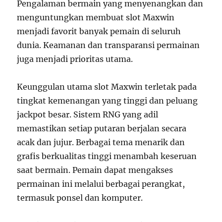
Pengalaman bermain yang menyenangkan dan
menguntungkan membuat slot Maxwin
menjadi favorit banyak pemain di seluruh
dunia. Keamanan dan transparansi permainan
juga menjadi prioritas utama.
Keunggulan utama slot Maxwin terletak pada
tingkat kemenangan yang tinggi dan peluang
jackpot besar. Sistem RNG yang adil
memastikan setiap putaran berjalan secara
acak dan jujur. Berbagai tema menarik dan
grafis berkualitas tinggi menambah keseruan
saat bermain. Pemain dapat mengakses
permainan ini melalui berbagai perangkat,
termasuk ponsel dan komputer.