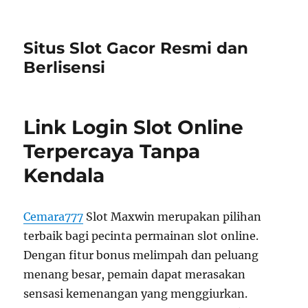
Situs Slot Gacor Resmi dan
Berlisensi
Link Login Slot Online
Terpercaya Tanpa
Kendala
Cemara777
Slot Maxwin merupakan pilihan
terbaik bagi pecinta permainan slot online.
Dengan fitur bonus melimpah dan peluang
menang besar, pemain dapat merasakan
sensasi kemenangan yang menggiurkan.