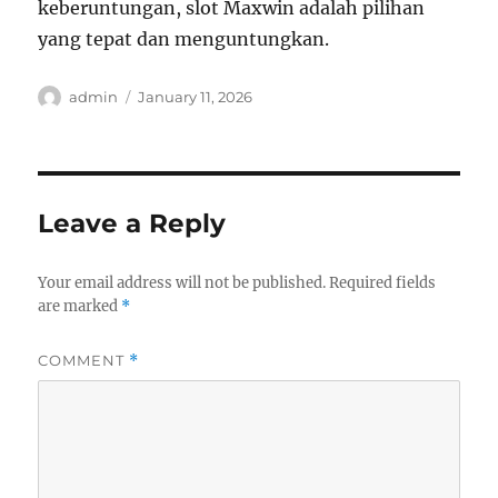
keberuntungan, slot Maxwin adalah pilihan
yang tepat dan menguntungkan.
Author
Posted
admin
January 11, 2026
on
Leave a Reply
Your email address will not be published.
Required fields
are marked
*
COMMENT
*