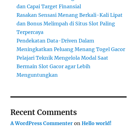
dan Capai Target Finansial
Rasakan Sensasi Menang Berkali-Kali Lipat
dan Bonus Melimpah di Situs Slot Paling
Terpercaya
Pendekatan Data-Driven Dalam
Meningkatkan Peluang Menang Togel Gacor
Pelajari Teknik Mengelola Modal Saat
Bermain Slot Gacor agar Lebih
Menguntungkan
Recent Comments
A WordPress Commenter
on
Hello world!