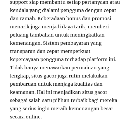
support siap membantu setiap pertanyaan atau
kendala yang dialami pengguna dengan cepat
dan ramah. Keberadaan bonus dan promosi
menarik juga menjadi daya tarik, memberi
peluang tambahan untuk meningkatkan
kemenangan. Sistem pembayaran yang
transparan dan cepat memperkuat
kepercayaan pengguna terhadap platform ini.
Tidak hanya menawarkan permainan yang
lengkap, situs gacor juga rutin melakukan
pembaruan untuk menjaga kualitas dan
keamanan. Hal ini menjadikan situs gacor
sebagai salah satu pilihan terbaik bagi mereka
yang serius ingin meraih kemenangan besar
secara online.