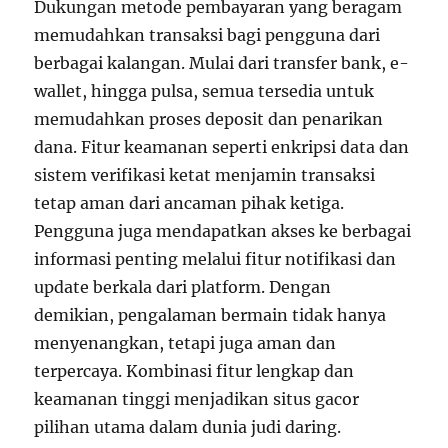
Dukungan metode pembayaran yang beragam
memudahkan transaksi bagi pengguna dari
berbagai kalangan. Mulai dari transfer bank, e-
wallet, hingga pulsa, semua tersedia untuk
memudahkan proses deposit dan penarikan
dana. Fitur keamanan seperti enkripsi data dan
sistem verifikasi ketat menjamin transaksi
tetap aman dari ancaman pihak ketiga.
Pengguna juga mendapatkan akses ke berbagai
informasi penting melalui fitur notifikasi dan
update berkala dari platform. Dengan
demikian, pengalaman bermain tidak hanya
menyenangkan, tetapi juga aman dan
terpercaya. Kombinasi fitur lengkap dan
keamanan tinggi menjadikan situs gacor
pilihan utama dalam dunia judi daring.