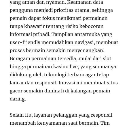
yang aman dan nyaman. Keamanan data
pengguna menjadi prioritas utama, sehingga
pemain dapat fokus menikmati permainan
tanpa khawatir tentang risiko kebocoran
informasi pribadi. Tampilan antarmuka yang
user-friendly memudahkan navigasi, membuat
proses bermain semakin menyenangkan.
Beragam permainan tersedia, mulai dari slot
hingga permainan kasino live, yang semuanya
didukung oleh teknologi terbaru agar tetap
lancar dan responsif. Inovasi ini membuat situs
gacor semakin diminati di kalangan pemain
daring.
Selain itu, layanan pelanggan yang responsif
menambah kenyamanan saat bermain. Tim