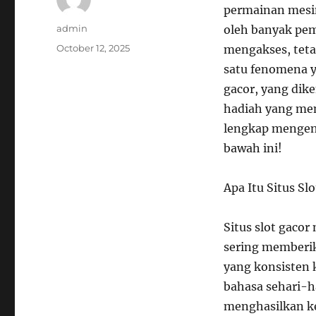
permainan mesin 
Author
admin
oleh banyak pe
Posted
October 12, 2025
mengakses, teta
on
satu fenomena y
gacor, yang dik
hadiah yang men
lengkap mengenai
bawah ini!
Apa Itu Situs Sl
Situs slot gacor
sering memberi
yang konsisten 
bahasa sehari-h
menghasilkan k