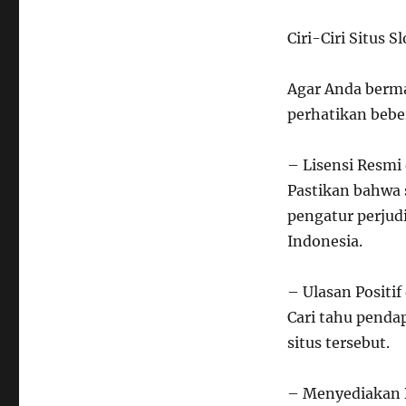
Ciri-Ciri Situs 
Agar Anda bermai
perhatikan beber
– Lisensi Resmi
Pastikan bahwa s
pengatur perjud
Indonesia.
– Ulasan Positif
Cari tahu pendap
situs tersebut.
– Menyediakan