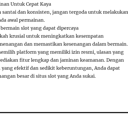
inan Untuk Cepat Kaya
santai dan konsisten, jangan tergoda untuk melakuka
ada awal permainan.
bermain slot yang dapat dipercaya
kah krusial untuk meningkatkan kesempatan
enangan dan memastikan kesenangan dalam bermain.
emilih platform yang memiliki izin resmi, ulasan yang
yediakan fitur lengkap dan jaminan keamanan. Dengan
n yang efektif dan sedikit keberuntungan, Anda dapat
ngan besar di situs slot yang Anda sukai.