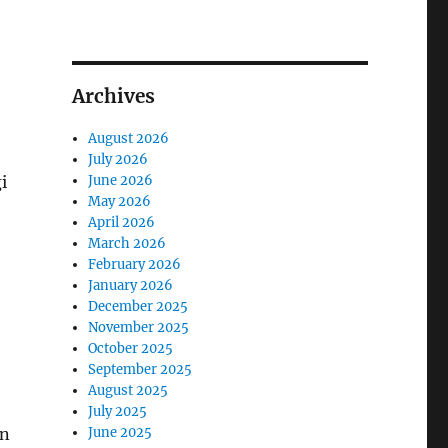
Archives
August 2026
July 2026
i
June 2026
May 2026
April 2026
March 2026
February 2026
January 2026
December 2025
November 2025
October 2025
September 2025
August 2025
July 2025
an
June 2025