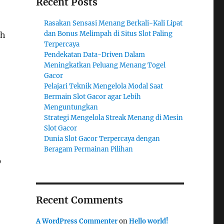
Recent Posts
Rasakan Sensasi Menang Berkali-Kali Lipat
dan Bonus Melimpah di Situs Slot Paling
ah
Terpercaya
Pendekatan Data-Driven Dalam
Meningkatkan Peluang Menang Togel
Gacor
Pelajari Teknik Mengelola Modal Saat
Bermain Slot Gacor agar Lebih
Menguntungkan
Strategi Mengelola Streak Menang di Mesin
Slot Gacor
Dunia Slot Gacor Terpercaya dengan
Beragam Permainan Pilihan
p
Recent Comments
A WordPress Commenter
on
Hello world!