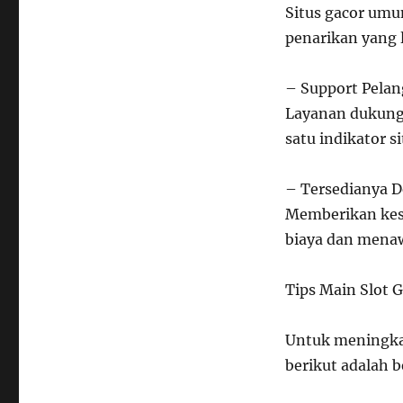
Situs gacor umu
penarikan yang 
– Support Pelan
Layanan dukunga
satu indikator s
– Tersedianya D
Memberikan kes
biaya dan menaw
Tips Main Slot 
Untuk meningkat
berikut adalah b