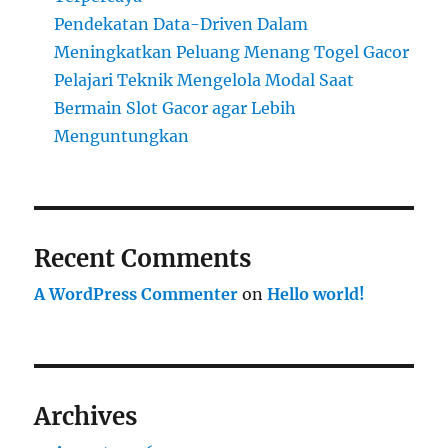
Pendekatan Data-Driven Dalam
Meningkatkan Peluang Menang Togel Gacor
Pelajari Teknik Mengelola Modal Saat
Bermain Slot Gacor agar Lebih
Menguntungkan
Recent Comments
A WordPress Commenter
on
Hello world!
Archives