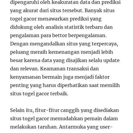
dipengaruhi oleh keakuratan data dan prediksi
yang akurat dari situs tersebut. Banyak situs
togel gacor menawarkan prediksi yang
didukung oleh analisis statistik terbaru dan
pengalaman para bettor berpengalaman.
Dengan mengandalkan situs yang terpercaya,
peluang meraih kemenangan menjadi lebih
besar karena data yang disajikan selalu update
dan relevan. Keamanan transaksi dan
kenyamanan bermain juga menjadi faktor
penting yang harus diperhatikan saat memilih
situs togel gacor terbaik.
Selain itu, fitur-fitur canggih yang disediakan
situs togel gacor memudahkan pemain dalam
melakukan taruhan. Antarmuka yang user-