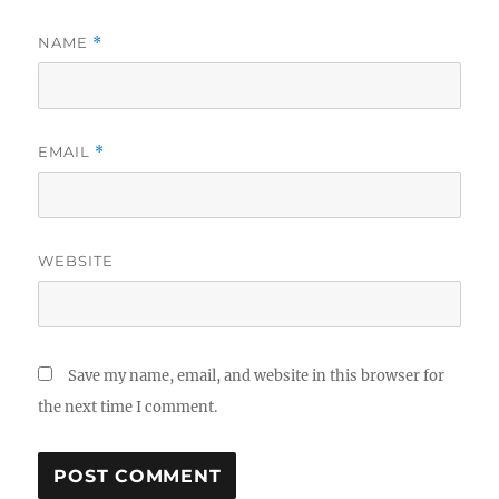
NAME
*
EMAIL
*
WEBSITE
Save my name, email, and website in this browser for
the next time I comment.