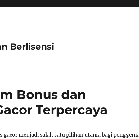
n Berlisensi
em Bonus dan
 Gacor Terpercaya
s gacor menjadi salah satu pilihan utama bagi penggem