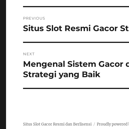
Post
PREVIOUS
navigation
Situs Slot Resmi Gacor S
Previous
post:
NEXT
Mengenal Sistem Gacor 
Next
post:
Strategi yang Baik
Situs Slot Gacor Resmi dan Berlisensi
Proudly powered