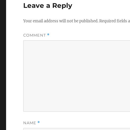
Leave a Reply
Your email address will not be published.
Required fields
COMMENT
*
NAME
*