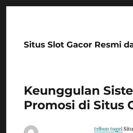
Situs Slot Gacor Resmi da
Keunggulan Sist
Promosi di Situs
tribun togel
Situ