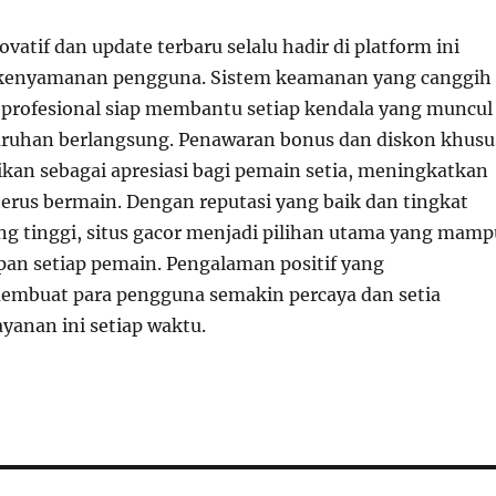
ovatif dan update terbaru selalu hadir di platform ini
kenyamanan pengguna. Sistem keamanan yang canggih
 profesional siap membantu setiap kendala yang muncul
aruhan berlangsung. Penawaran bonus dan diskon khusu
rikan sebagai apresiasi bagi pemain setia, meningkatkan
terus bermain. Dengan reputasi yang baik dan tingkat
 tinggi, situs gacor menjadi pilihan utama yang mamp
n setiap pemain. Pengalaman positif yang
embuat para pengguna semakin percaya dan setia
anan ini setiap waktu.