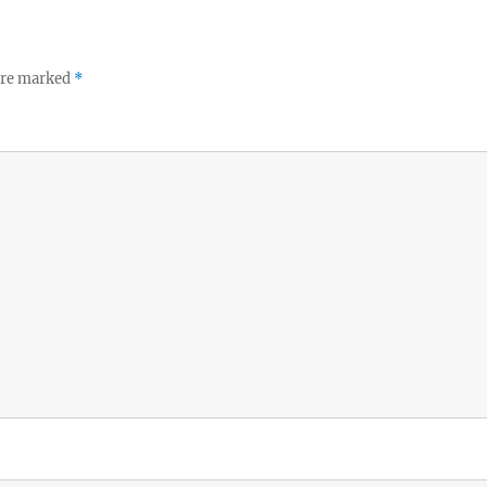
 are marked
*