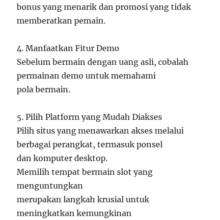
bonus yang menarik dan promosi yang tidak
memberatkan pemain.
4. Manfaatkan Fitur Demo
Sebelum bermain dengan uang asli, cobalah
permainan demo untuk memahami
pola bermain.
5. Pilih Platform yang Mudah Diakses
Pilih situs yang menawarkan akses melalui
berbagai perangkat, termasuk ponsel
dan komputer desktop.
Memilih tempat bermain slot yang
menguntungkan
merupakan langkah krusial untuk
meningkatkan kemungkinan