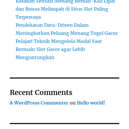
Rasakan Sensasi Menang Berkali-Kali Lipat
dan Bonus Melimpah di Situs Slot Paling
Terpercaya
Pendekatan Data-Driven Dalam
Meningkatkan Peluang Menang Togel Gacor
Pelajari Teknik Mengelola Modal Saat
Bermain Slot Gacor agar Lebih
Menguntungkan
Recent Comments
A WordPress Commenter
on
Hello world!