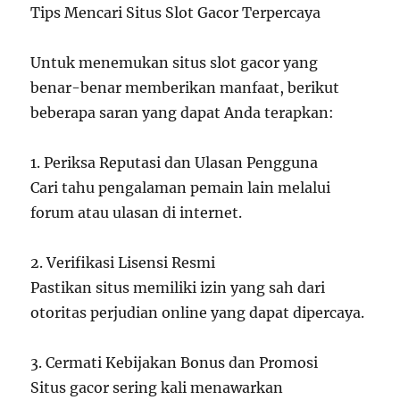
Tips Mencari Situs Slot Gacor Terpercaya
Untuk menemukan situs slot gacor yang
benar-benar memberikan manfaat, berikut
beberapa saran yang dapat Anda terapkan:
1. Periksa Reputasi dan Ulasan Pengguna
Cari tahu pengalaman pemain lain melalui
forum atau ulasan di internet.
2. Verifikasi Lisensi Resmi
Pastikan situs memiliki izin yang sah dari
otoritas perjudian online yang dapat dipercaya.
3. Cermati Kebijakan Bonus dan Promosi
Situs gacor sering kali menawarkan