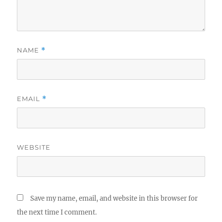
NAME
*
EMAIL
*
WEBSITE
Save my name, email, and website in this browser for
the next time I comment.