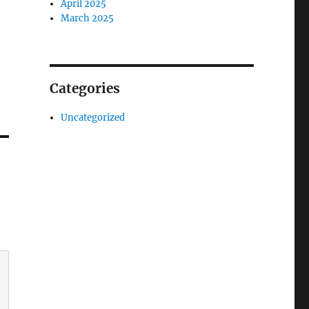
April 2025
March 2025
Categories
Uncategorized