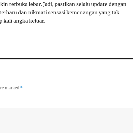
in terbuka lebar. Jadi, pastikan selalu update dengan
terbaru dan nikmati sensasi kemenangan yang tak
p kali angka keluar.
 are marked
*