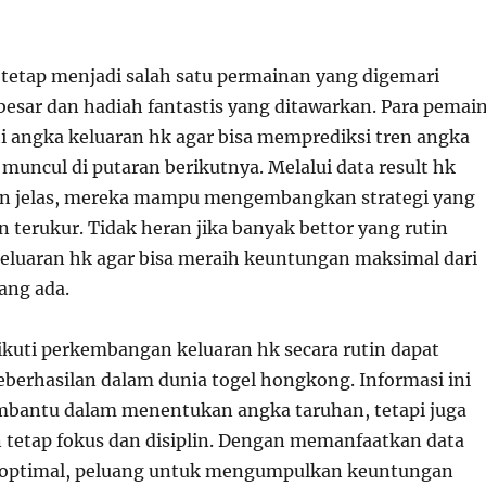
tetap menjadi salah satu permainan yang digemari
besar dan hadiah fantastis yang ditawarkan. Para pemai
 angka keluaran hk agar bisa memprediksi tren angka
muncul di putaran berikutnya. Melalui data result hk
an jelas, mereka mampu mengembangkan strategi yang
 terukur. Tidak heran jika banyak bettor yang rutin
luaran hk agar bisa meraih keuntungan maksimal dari
ang ada.
kuti perkembangan keluaran hk secara rutin dapat
eberhasilan dalam dunia togel hongkong. Informasi ini
mbantu dalam menentukan angka taruhan, tetapi juga
tetap fokus dan disiplin. Dengan memanfaatkan data
a optimal, peluang untuk mengumpulkan keuntungan