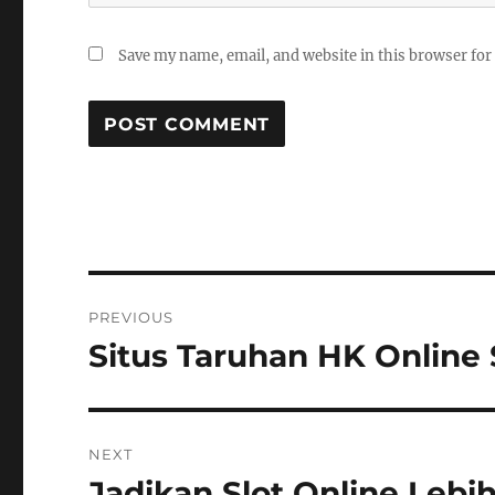
Save my name, email, and website in this browser for
Post
PREVIOUS
navigation
Situs Taruhan HK Online S
Previous
post:
NEXT
Jadikan Slot Online Le
Next