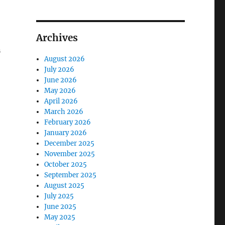
Archives
n
August 2026
July 2026
June 2026
May 2026
April 2026
March 2026
February 2026
January 2026
December 2025
November 2025
October 2025
September 2025
August 2025
July 2025
June 2025
May 2025