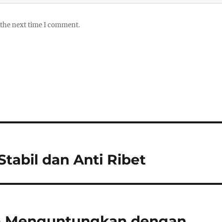
 the next time I comment.
tabil dan Anti Ribet
bih Menguntungkan dengan