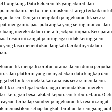
gel hongkong. Data keluaran hk yang akurat dan
pu membantu bettor merumuskan strategi terbaik untu
gan besar. Dengan mengikuti pengeluaran hk secara
apat mengantisipasi pola angka yang sering muncul dan
eluang mereka dalam meraih jackpot impian. Kecepatan
asil resmi ini sangat penting agar tidak ketinggalan
ru yang bisa menentukan langkah berikutnya dalam
han.
uaran hk menjadi sorotan utama dalam dunia perjudia
situs dan platform yang menyediakan data lengkap dan
ngga bettor bisa melakukan analisis secara mendalam.
ult hk secara tepat waktu juga memudahkan mereka
ri kerugian besar akibat keputusan terburu-buru. Oleh
ercayaan terhadap sumber pengeluaran hk resmi sangat
k memastikan setiap langkah taruhan berlangsung adil