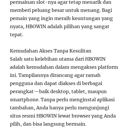
permainan slot-nya agar tetap menarik dan
memberi peluang besar untuk menang. Bagi
pemain yang ingin meraih keuntungan yang
nyata, HBOWIN adalah pilihan yang sangat
tepat.
Kemudahan Akses Tanpa Kesulitan
Salah satu kelebihan utama dari HBOWIN
adalah kemudahan dalam mengakses platform
ini. Tampilannya dirancang agar ramah
pengguna dan dapat diakses di berbagai
perangkat—baik desktop, tablet, maupun
smartphone. Tanpa perlu menginstal aplikasi
tambahan, Anda hanya perlu mengunjungi
situs resmi HBOWIN lewat browser yang Anda
pilih, dan bisa langsung bermain.