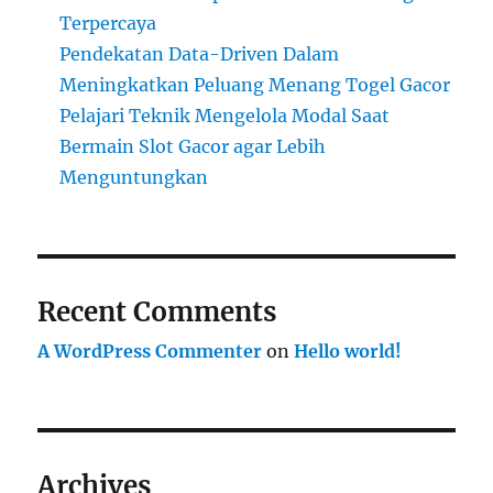
Terpercaya
Pendekatan Data-Driven Dalam
Meningkatkan Peluang Menang Togel Gacor
Pelajari Teknik Mengelola Modal Saat
Bermain Slot Gacor agar Lebih
Menguntungkan
Recent Comments
A WordPress Commenter
on
Hello world!
Archives