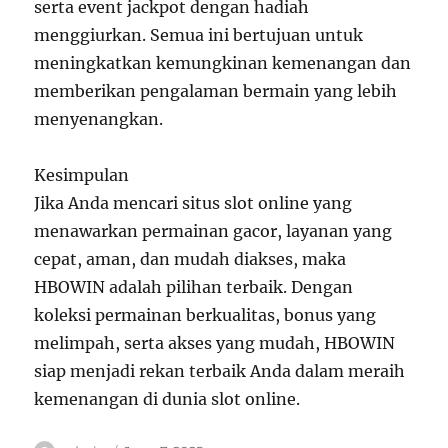
serta event jackpot dengan hadiah
menggiurkan. Semua ini bertujuan untuk
meningkatkan kemungkinan kemenangan dan
memberikan pengalaman bermain yang lebih
menyenangkan.
Kesimpulan
Jika Anda mencari situs slot online yang
menawarkan permainan gacor, layanan yang
cepat, aman, dan mudah diakses, maka
HBOWIN adalah pilihan terbaik. Dengan
koleksi permainan berkualitas, bonus yang
melimpah, serta akses yang mudah, HBOWIN
siap menjadi rekan terbaik Anda dalam meraih
kemenangan di dunia slot online.