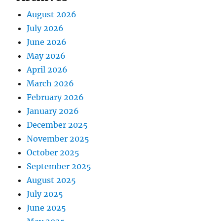
August 2026
July 2026
June 2026
May 2026
April 2026
March 2026
February 2026
January 2026
December 2025
November 2025
October 2025
September 2025
August 2025
July 2025
June 2025