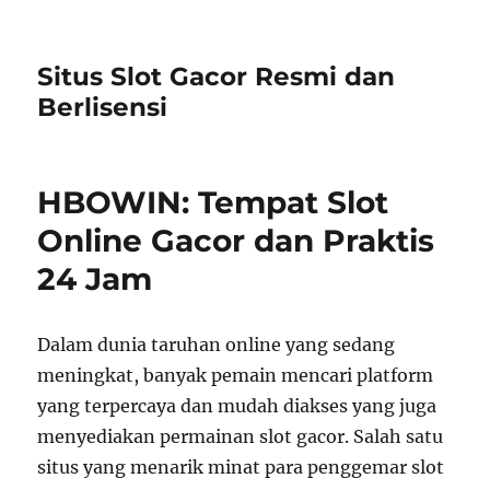
Situs Slot Gacor Resmi dan
Berlisensi
HBOWIN: Tempat Slot
Online Gacor dan Praktis
24 Jam
Dalam dunia taruhan online yang sedang
meningkat, banyak pemain mencari platform
yang terpercaya dan mudah diakses yang juga
menyediakan permainan slot gacor. Salah satu
situs yang menarik minat para penggemar slot