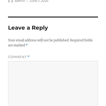
Author
Posted
admin
June 7, 2025
on
Leave a Reply
Your email address will not be published.
Required fields
are marked
*
COMMENT
*