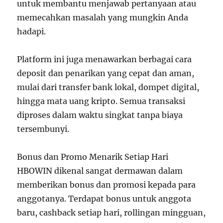
untuk membantu menjawab pertanyaan atau
memecahkan masalah yang mungkin Anda
hadapi.
Platform ini juga menawarkan berbagai cara
deposit dan penarikan yang cepat dan aman,
mulai dari transfer bank lokal, dompet digital,
hingga mata uang kripto. Semua transaksi
diproses dalam waktu singkat tanpa biaya
tersembunyi.
Bonus dan Promo Menarik Setiap Hari
HBOWIN dikenal sangat dermawan dalam
memberikan bonus dan promosi kepada para
anggotanya. Terdapat bonus untuk anggota
baru, cashback setiap hari, rollingan mingguan,