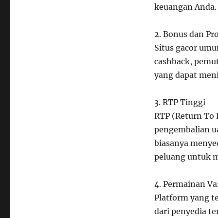
keuangan Anda.
2. Bonus dan P
Situs gacor umu
cashback, pemut
yang dapat men
3. RTP Tinggi
RTP (Return To 
pengembalian ua
biasanya menyed
peluang untuk m
4. Permainan Var
Platform yang t
dari penyedia t