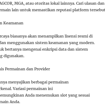
PAGCOR, MGA, atau otoritas lokal lainnya. Cari ulasan dan
pemain lain untuk memastikan reputasi platform tersebut
dan Keamanan
ercaya biasanya akan menampilkan lisensi resmi di
dan menggunakan sistem keamanan yang modern.
uk bertanya mengenai enkripsi data dan sistem
g digunakan.
nis Permainan dan Provider
sanya menyajikan berbagai permainan
rkenal. Variasi permainan ini
emungkinan Anda menemukan slot yang sesuai
main Anda.