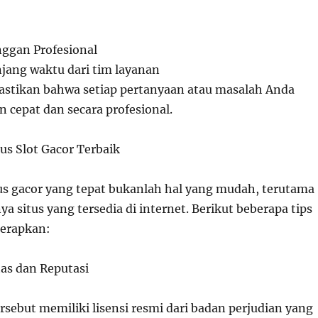
nggan Profesional
ang waktu dari tim layanan
stikan bahwa setiap pertanyaan atau masalah Anda
 cepat dan secara profesional.
us Slot Gacor Terbaik
 gacor yang tepat bukanlah hal yang mudah, terutama
 situs yang tersedia di internet. Berikut beberapa tips
terapkan:
itas dan Reputasi
ersebut memiliki lisensi resmi dari badan perjudian yang