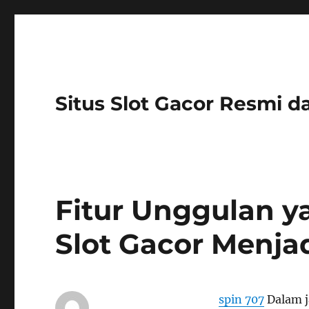
Situs Slot Gacor Resmi da
Fitur Unggulan 
Slot Gacor Menja
spin 707
Dalam j