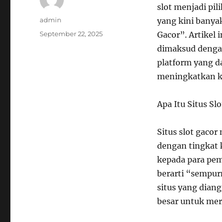
slot menjadi pil
Author
admin
yang kini banyak
Posted
September 22, 2025
Gacor”. Artikel
on
dimaksud dengan
platform yang da
meningkatkan 
Apa Itu Situs Sl
Situs slot gaco
dengan tingkat 
kepada para pem
berarti “sempur
situs yang dian
besar untuk mer