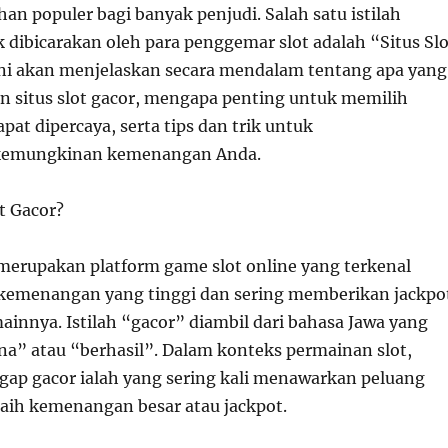
ihan populer bagi banyak penjudi. Salah satu istilah
 dibicarakan oleh para penggemar slot adalah “Situs Slo
 ini akan menjelaskan secara mendalam tentang apa yang
 situs slot gacor, mengapa penting untuk memilih
pat dipercaya, serta tips dan trik untuk
kemungkinan kemenangan Anda.
ot Gacor?
r merupakan platform game slot online yang terkenal
kemenangan yang tinggi dan sering memberikan jackpo
ainnya. Istilah “gacor” diambil dari bahasa Jawa yang
na” atau “berhasil”. Dalam konteks permainan slot,
ggap gacor ialah yang sering kali menawarkan peluang
aih kemenangan besar atau jackpot.