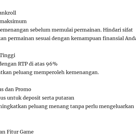
nkroll
s maksimum
kemenangan sebelum memulai permainan. Hindari sifat
kan permainan sesuai dengan kemampuan finansial And
 Tinggi
dengan RTP di atas 96%
tkan peluang memperoleh kemenangan.
s dan Promo
s untuk deposit serta putaran
eningkatkan peluang menang tanpa perlu mengeluarkan
an Fitur Game