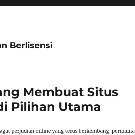
n Berlisensi
yang Membuat Situs
di Pilihan Utama
agat perjudian online yang terus berkembang, permain