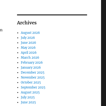
Archives
an
August 2026
July 2026
June 2026
May 2026
April 2026
March 2026
February 2026
January 2026
December 2025
November 2025
October 2025
September 2025
August 2025
July 2025
June 2025