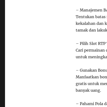
– Manajemen Ba
Tentukan bata
kekalahan dan 
tamak dan laku
– Pilih Slot RTP
Cari permainan 
untuk meningka
– Gunakan Bonu
Manfaatkan bonu
gratis untuk m
banyak uang.
– Pahami Pola d