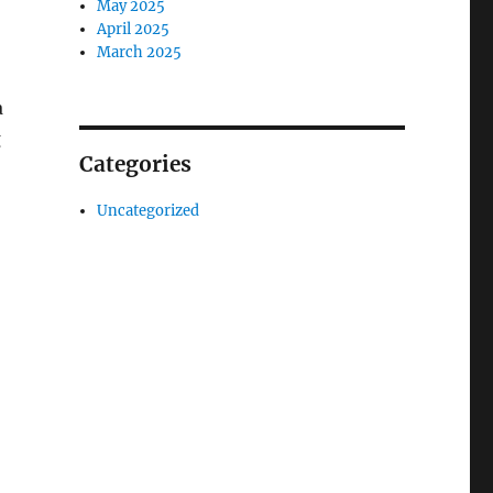
May 2025
April 2025
March 2025
a
g
Categories
Uncategorized