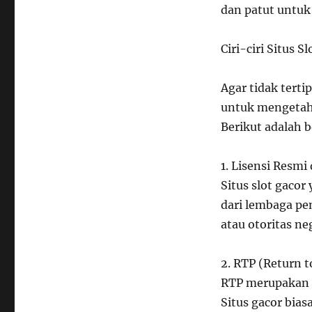
dan patut untuk
Ciri-ciri Situs S
Agar tidak tert
untuk mengetahui
Berikut adalah 
1. Lisensi Resmi
Situs slot gaco
dari lembaga pe
atau otoritas n
2. RTP (Return t
RTP merupakan 
Situs gacor bia