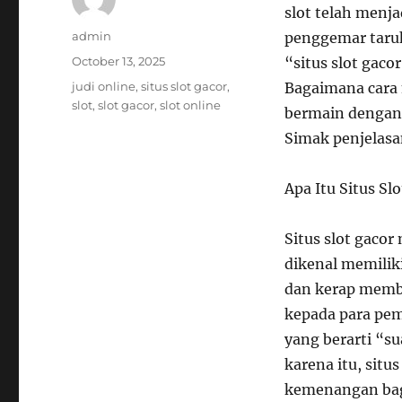
slot telah menja
Author
admin
penggemar taruh
Posted
October 13, 2025
“situs slot gaco
on
Tags
judi online
,
situs slot gacor
,
Bagaimana cara 
slot
,
slot gacor
,
slot online
bermain dengan
Simak penjelasan
Apa Itu Situs Sl
Situs slot gacor
dikenal memilik
dan kerap memb
kepada para pema
yang berarti “su
karena itu, situ
kemenangan bag