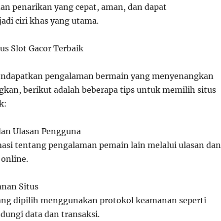
dan penarikan yang cepat, aman, dan dapat
adi ciri khas yang utama.
us Slot Gacor Terbaik
endapatkan pengalaman bermain yang menyenangkan
an, berikut adalah beberapa tips untuk memilih situs
k:
dan Ulasan Pengguna
si tentang pengalaman pemain lain melalui ulasan dan
online.
nan Situs
yang dipilih menggunakan protokol keamanan seperti
dungi data dan transaksi.