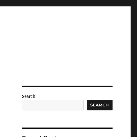
Search
SEARCH