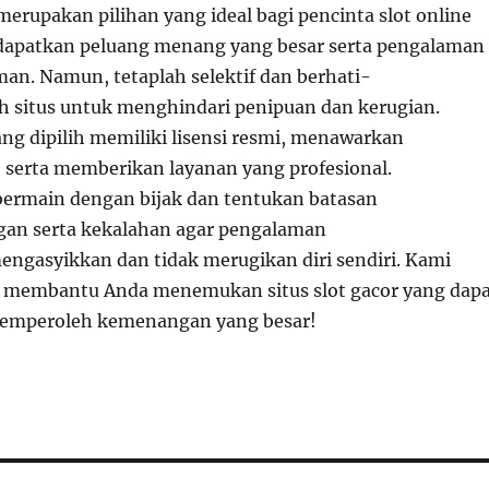
 merupakan pilihan yang ideal bagi pencinta slot online
dapatkan peluang menang yang besar serta pengalaman
an. Namun, tetaplah selektif dan berhati-
ih situs untuk menghindari penipuan dan kerugian.
ang dipilih memiliki lisensi resmi, menawarkan
, serta memberikan layanan yang profesional.
bermain dengan bijak dan tentukan batasan
an serta kekalahan agar pengalaman
engasyikkan dan tidak merugikan diri sendiri. Kami
ni membantu Anda menemukan situs slot gacor yang dap
memperoleh kemenangan yang besar!