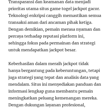
Transparansi dan keamanan data menjadi
prioritas utama situs game togel jackpot gacor.
Teknologi enkripsi canggih memastikan semua
transaksi aman dari ancaman pihak ketiga.
Dengan demikian, pemain merasa nyaman dan
percaya terhadap reputasi platform ini,
sehingga fokus pada permainan dan strategi
untuk mendapatkan jackpot besar.
Keberhasilan dalam meraih jackpot tidak
hanya bergantung pada keberuntungan, tetapi
juga strategi yang tepat dan analisis data yang
mendalam. Situs ini menyediakan panduan dan
informasi lengkap guna membantu pemain
meningkatkan peluang kemenangan mereka.
Dengan dukungan layanan profesional,