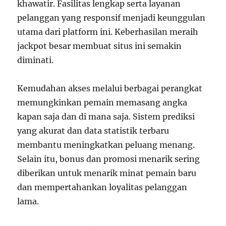
khawatir. Fasilitas lengkap serta layanan
pelanggan yang responsif menjadi keunggulan
utama dari platform ini. Keberhasilan meraih
jackpot besar membuat situs ini semakin
diminati.
Kemudahan akses melalui berbagai perangkat
memungkinkan pemain memasang angka
kapan saja dan di mana saja. Sistem prediksi
yang akurat dan data statistik terbaru
membantu meningkatkan peluang menang.
Selain itu, bonus dan promosi menarik sering
diberikan untuk menarik minat pemain baru
dan mempertahankan loyalitas pelanggan
lama.