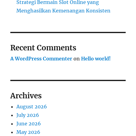
Strategi Bermain Slot Online yang
Menghasilkan Kemenangan Konsisten
Recent Comments
A WordPress Commenter
on
Hello world!
Archives
August 2026
July 2026
June 2026
May 2026