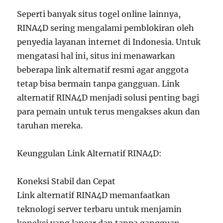
Seperti banyak situs togel online lainnya,
RINA4D sering mengalami pemblokiran oleh
penyedia layanan internet di Indonesia. Untuk
mengatasi hal ini, situs ini menawarkan
beberapa link alternatif resmi agar anggota
tetap bisa bermain tanpa gangguan. Link
alternatif RINA4D menjadi solusi penting bagi
para pemain untuk terus mengakses akun dan
taruhan mereka.
Keunggulan Link Alternatif RINA4D:
Koneksi Stabil dan Cepat
Link alternatif RINA4D memanfaatkan
teknologi server terbaru untuk menjamin