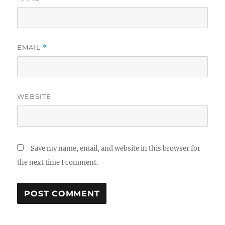
EMAIL
*
WEBSITE
Save my name, email, and website in this browser for
the next time I comment.