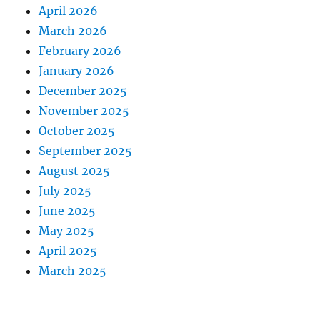
April 2026
March 2026
February 2026
January 2026
December 2025
November 2025
October 2025
September 2025
August 2025
July 2025
June 2025
May 2025
April 2025
March 2025