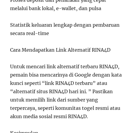
Proses deposit dan penarikan yang cepat
melalui bank lokal, e-wallet, dan pulsa
Statistik keluaran lengkap dengan pembaruan
secara real-time
Cara Mendapatkan Link Alternatif RINA4D
Untuk mencari link alternatif terbaru RINA4D,
pemain bisa mencarinya di Google dengan kata
kunci seperti “link RINA4D terbaru” atau
“alternatif situs RINA4D hari ini. ” Pastikan
untuk memilih link dari sumber yang
terpercaya, seperti komunitas togel resmi atau
akun media sosial resmi RINA4D.