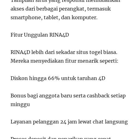
Tampilan situs yang responsif memudahkan
akses dari berbagai perangkat, termasuk
smartphone, tablet, dan komputer.
Fitur Unggulan RINA4D
RINA4D lebih dari sekadar situs togel biasa.
Mereka menyediakan fitur menarik seperti:
Diskon hingga 66% untuk taruhan 4D
Bonus bagi anggota baru serta cashback setiap
minggu
Layanan pelanggan 24 jam lewat chat langsung