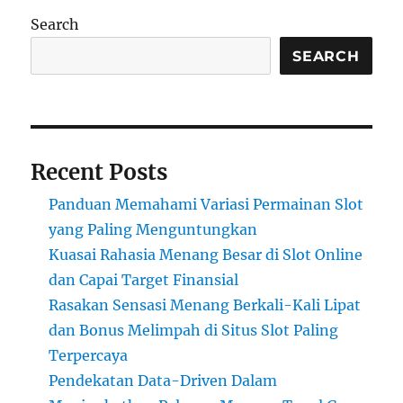
Search
SEARCH
Recent Posts
Panduan Memahami Variasi Permainan Slot
yang Paling Menguntungkan
Kuasai Rahasia Menang Besar di Slot Online
dan Capai Target Finansial
Rasakan Sensasi Menang Berkali-Kali Lipat
dan Bonus Melimpah di Situs Slot Paling
Terpercaya
Pendekatan Data-Driven Dalam