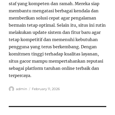
staf yang kompeten dan ramah. Mereka siap
membantu mengatasi berbagai kendala dan
memberikan solusi cepat agar pengalaman
bermain tetap optimal. Selain itu, situs ini rutin
melakukan update sistem dan fitur baru agar
tetap kompetitif dan memenuhi kebutuhan
pengguna yang terus berkembang. Dengan
komitmen tinggi terhadap kualitas layanan,
situs gacor mampu mempertahankan reputasi
sebagai platform taruhan online terbaik dan
terpercaya.
Author
Posted
admin
February 11, 2026
on