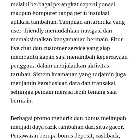
melalui berbagai perangkat seperti ponsel
maupun komputer tanpa perlu instalasi
aplikasi tambahan. Tampilan antarmuka yang
user-friendly memudahkan navigasi dan
memaksimalkan kenyamanan bermain. Fitur
live chat dan customer service yang siap
membantu kapan saja menambah kepercayaan
pengguna dalam menjalankan aktivitas
taruhan. Sistem keamanan yang terjamin juga
menjamin kerahasiaan data dan transaksi,
sehingga pemain merasa lebih tenang saat
bermain.
Berbagai promo menarik dan bonus melimpah
menjadi daya tarik tambahan dari situs gacor.
Penawaran berupa bonus deposit, cashback,