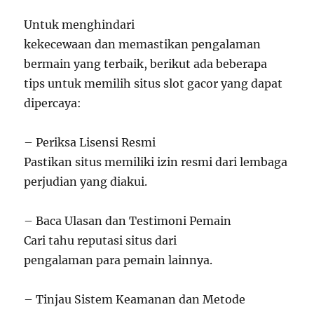
Untuk menghindari
kekecewaan dan memastikan pengalaman
bermain yang terbaik, berikut ada beberapa
tips untuk memilih situs slot gacor yang dapat
dipercaya:
– Periksa Lisensi Resmi
Pastikan situs memiliki izin resmi dari lembaga
perjudian yang diakui.
– Baca Ulasan dan Testimoni Pemain
Cari tahu reputasi situs dari
pengalaman para pemain lainnya.
– Tinjau Sistem Keamanan dan Metode