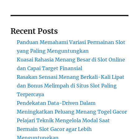
Recent Posts
Panduan Memahami Variasi Permainan Slot
yang Paling Menguntungkan
Kuasai Rahasia Menang Besar di Slot Online
dan Capai Target Finansial
Rasakan Sensasi Menang Berkali-Kali Lipat
dan Bonus Melimpah di Situs Slot Paling
Terpercaya
Pendekatan Data-Driven Dalam
Meningkatkan Peluang Menang Togel Gacor
Pelajari Teknik Mengelola Modal Saat
Bermain Slot Gacor agar Lebih
Menguntungkan