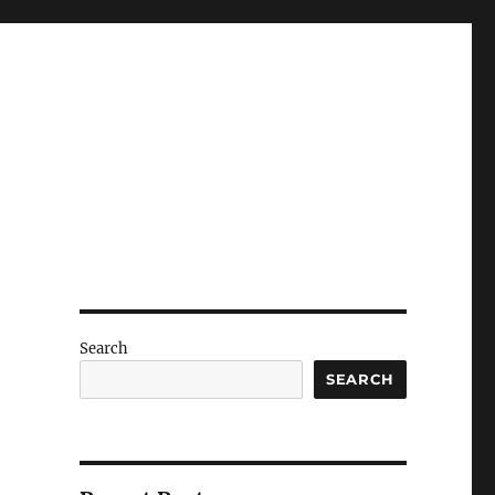
Search
SEARCH