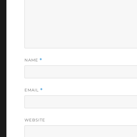
NAME
*
EMAIL
*
WEBSITE