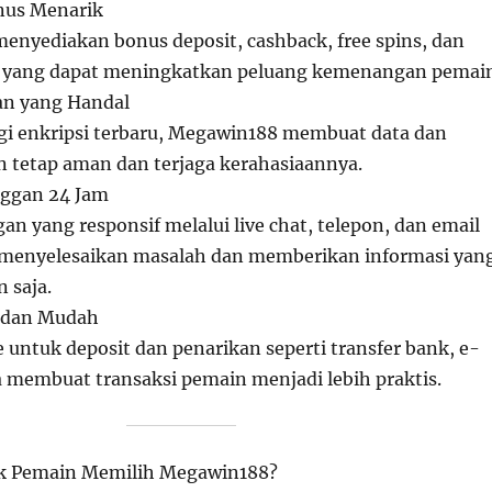
nus Menarik
 menyediakan bonus deposit, cashback, free spins, dan
a yang dapat meningkatkan peluang kemenangan pemain
n yang Handal
i enkripsi terbaru, Megawin188 membuat data dan
n tetap aman dan terjaga kerahasiaannya.
ggan 24 Jam
n yang responsif melalui live chat, telepon, dan email
menyelesaikan masalah dan memberikan informasi yan
 saja.
t dan Mudah
 untuk deposit dan penarikan seperti transfer bank, e-
sa membuat transaksi pemain menjadi lebih praktis.
k Pemain Memilih Megawin188?