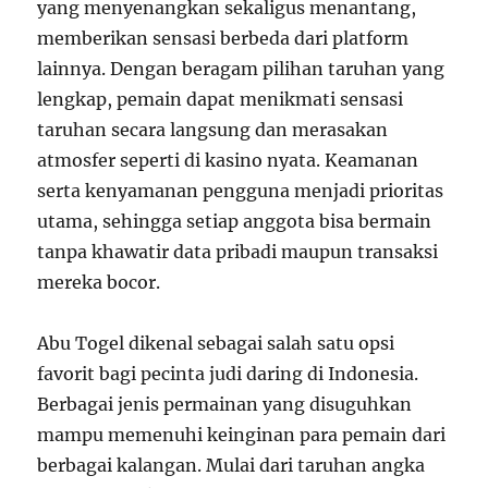
yang menyenangkan sekaligus menantang,
memberikan sensasi berbeda dari platform
lainnya. Dengan beragam pilihan taruhan yang
lengkap, pemain dapat menikmati sensasi
taruhan secara langsung dan merasakan
atmosfer seperti di kasino nyata. Keamanan
serta kenyamanan pengguna menjadi prioritas
utama, sehingga setiap anggota bisa bermain
tanpa khawatir data pribadi maupun transaksi
mereka bocor.
Abu Togel dikenal sebagai salah satu opsi
favorit bagi pecinta judi daring di Indonesia.
Berbagai jenis permainan yang disuguhkan
mampu memenuhi keinginan para pemain dari
berbagai kalangan. Mulai dari taruhan angka