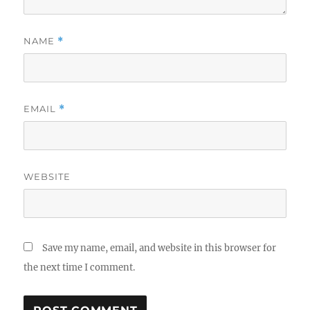
NAME
*
EMAIL
*
WEBSITE
Save my name, email, and website in this browser for
the next time I comment.