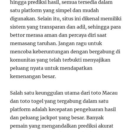
hingga prediksi hasil, semua tersedia dalam
satu platform yang simpel dan mudah
digunakan. Selain itu, situs ini dikenal memiliki
sistem yang transparan dan adil, sehingga para
bettor merasa aman dan percaya diri saat
memasang taruhan. Jangan ragu untuk
mencoba keberuntungan dengan bergabung di
komunitas yang telah terbukti menyajikan
peluang nyata untuk mendapatkan
kemenangan besar.
Salah satu keunggulan utama dari toto Macau
dan toto togel yang tergabung dalam satu
platform adalah kecepatan pengeluaran hasil
dan peluang jackpot yang besar. Banyak
pemain yang mengandalkan prediksi akurat