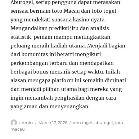
Abutogel, setiap pengguna dapat merasakan
sensasi bermain toto Macau dan toto togel
yang mendekati suasana kasino nyata.
Mengandalkan prediksi jitu dan analisis
statistik, pemain mampu meningkatkan
peluang meraih hadiah utama. Menjadi bagian
dari komunitas ini berarti mengikuti
perkembangan terbaru dan mendapatkan
berbagai bonus menarik setiap waktu. Inilah
alasan mengapa platform ini semakin diminati
dan menjadi pilihan utama bagi mereka yang
ingin menambah penghasilan dengan cara
yang aman dan menyenangkan.
Author
Posted
Tags
admin
March 17, 2026
abu togel
,
abutogel
,
toto
on
macau