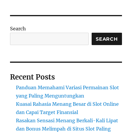
Search
SEARCH
Recent Posts
Panduan Memahami Variasi Permainan Slot
yang Paling Menguntungkan
Kuasai Rahasia Menang Besar di Slot Online
dan Capai Target Finansial
Rasakan Sensasi Menang Berkali-Kali Lipat
dan Bonus Melimpah di Situs Slot Paling