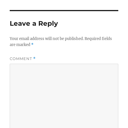
Leave a Reply
Your email address will not be published.
Required fields
are marked
*
COMMENT
*