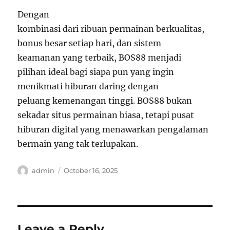
Dengan
kombinasi dari ribuan permainan berkualitas,
bonus besar setiap hari, dan sistem
keamanan yang terbaik, BOS88 menjadi
pilihan ideal bagi siapa pun yang ingin
menikmati hiburan daring dengan
peluang kemenangan tinggi. BOS88 bukan
sekadar situs permainan biasa, tetapi pusat
hiburan digital yang menawarkan pengalaman
bermain yang tak terlupakan.
Author
Posted
admin
October 16, 2025
on
Leave a Reply