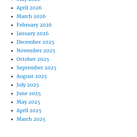
April 2026
March 2026
February 2026
January 2026
December 2025
November 2025
October 2025
September 2025
August 2025
July 2025
June 2025
May 2025
April 2025
March 2025