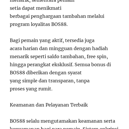
menarik, sementara pemain
setia dapat menikmati
berbagai penghargaan tambahan melalui
program loyalitas BOS88.
Bagi pemain yang aktif, tersedia juga
acara harian dan mingguan dengan hadiah
menarik seperti saldo tambahan, free spin,
hingga perangkat eksklusif. Semua bonus di
BOS88 diberikan dengan syarat
yang simple dan transparan, tanpa
proses yang rumit.
Keamanan dan Pelayanan Terbaik
BOS88 selalu mengutamakan keamanan serta