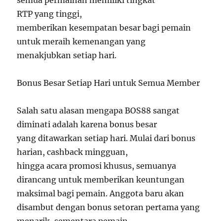
semua permainan memiliki tingkat
RTP yang tinggi,
memberikan kesempatan besar bagi pemain
untuk meraih kemenangan yang
menakjubkan setiap hari.
Bonus Besar Setiap Hari untuk Semua Member
Salah satu alasan mengapa BOS88 sangat
diminati adalah karena bonus besar
yang ditawarkan setiap hari. Mulai dari bonus
harian, cashback mingguan,
hingga acara promosi khusus, semuanya
dirancang untuk memberikan keuntungan
maksimal bagi pemain. Anggota baru akan
disambut dengan bonus setoran pertama yang