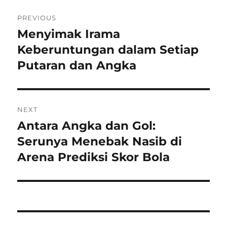
Post
PREVIOUS
navigation
Menyimak Irama
Previous
post:
Keberuntungan dalam Setiap
Putaran dan Angka
NEXT
Antara Angka dan Gol:
Next
post:
Serunya Menebak Nasib di
Arena Prediksi Skor Bola