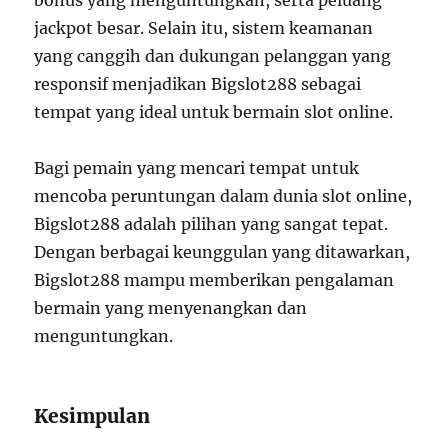
bonus yang menguntungkan, serta peluang
jackpot besar. Selain itu, sistem keamanan
yang canggih dan dukungan pelanggan yang
responsif menjadikan Bigslot288 sebagai
tempat yang ideal untuk bermain slot online.
Bagi pemain yang mencari tempat untuk
mencoba peruntungan dalam dunia slot online,
Bigslot288 adalah pilihan yang sangat tepat.
Dengan berbagai keunggulan yang ditawarkan,
Bigslot288 mampu memberikan pengalaman
bermain yang menyenangkan dan
menguntungkan.
Kesimpulan