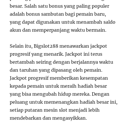
besar. Salah satu bonus yang paling populer
adalah bonus sambutan bagi pemain baru,
yang dapat digunakan untuk menambah saldo
akun dan memperpanjang waktu bermain.
Selain itu, Bigslot288 menawarkan jackpot
progresif yang menarik. Jackpot ini terus
bertambah seiring dengan berjalannya waktu
dan taruhan yang dipasang oleh pemain.
Jackpot progresif memberikan kesempatan
kepada pemain untuk meraih hadiah besar
yang bisa mengubah hidup mereka. Dengan
peluang untuk memenangkan hadiah besar ini,
setiap putaran mesin slot menjadi lebih
mendebarkan dan mengasyikkan.