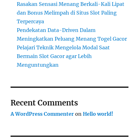
Rasakan Sensasi Menang Berkali-Kali Lipat
dan Bonus Melimpah di Situs Slot Paling
Terpercaya
Pendekatan Data-Driven Dalam
Meningkatkan Peluang Menang Togel Gacor
Pelajari Teknik Mengelola Modal Saat
Bermain Slot Gacor agar Lebih
Menguntungkan
Recent Comments
A WordPress Commenter
on
Hello world!