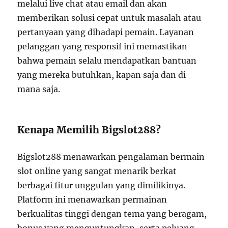
melalui live chat atau email dan akan
memberikan solusi cepat untuk masalah atau
pertanyaan yang dihadapi pemain. Layanan
pelanggan yang responsif ini memastikan
bahwa pemain selalu mendapatkan bantuan
yang mereka butuhkan, kapan saja dan di
mana saja.
Kenapa Memilih Bigslot288?
Bigslot288 menawarkan pengalaman bermain
slot online yang sangat menarik berkat
berbagai fitur unggulan yang dimilikinya.
Platform ini menawarkan permainan
berkualitas tinggi dengan tema yang beragam,