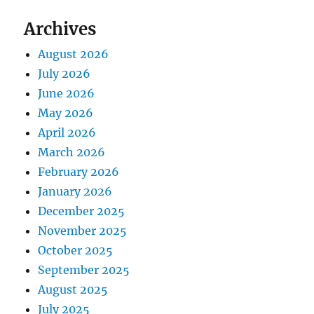
Archives
August 2026
July 2026
June 2026
May 2026
April 2026
March 2026
February 2026
January 2026
December 2025
November 2025
October 2025
September 2025
August 2025
July 2025