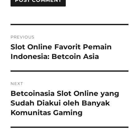
Post
PREVIOUS
navigation
Slot Online Favorit Pemain
Previous
post:
Indonesia: Betcoin Asia
NEXT
Betcoinasia Slot Online yang
Next
post:
Sudah Diakui oleh Banyak
Komunitas Gaming