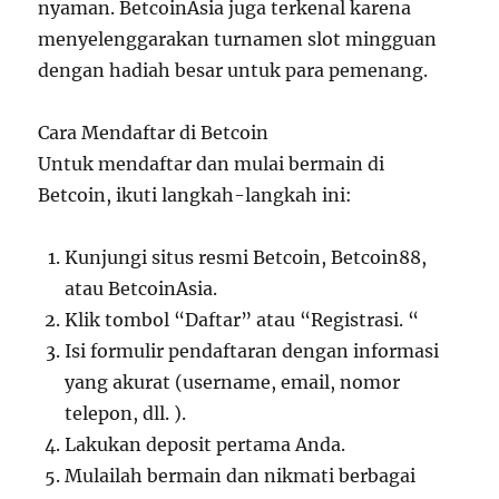
nyaman. BetcoinAsia juga terkenal karena
menyelenggarakan turnamen slot mingguan
dengan hadiah besar untuk para pemenang.
Cara Mendaftar di Betcoin
Untuk mendaftar dan mulai bermain di
Betcoin, ikuti langkah-langkah ini:
Kunjungi situs resmi Betcoin, Betcoin88,
atau BetcoinAsia.
Klik tombol “Daftar” atau “Registrasi. “
Isi formulir pendaftaran dengan informasi
yang akurat (username, email, nomor
telepon, dll. ).
Lakukan deposit pertama Anda.
Mulailah bermain dan nikmati berbagai