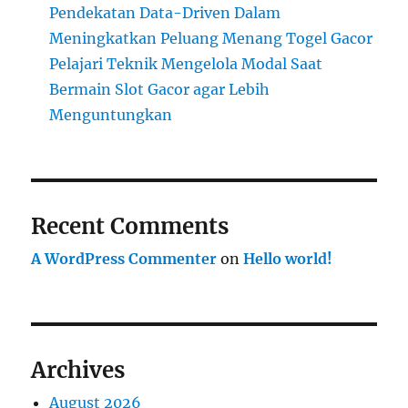
Pendekatan Data-Driven Dalam
Meningkatkan Peluang Menang Togel Gacor
Pelajari Teknik Mengelola Modal Saat
Bermain Slot Gacor agar Lebih
Menguntungkan
Recent Comments
A WordPress Commenter
on
Hello world!
Archives
August 2026