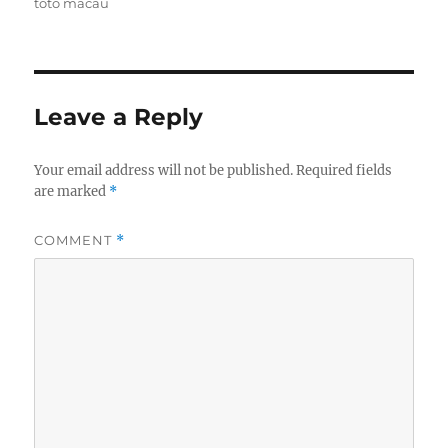
on
toto macau
Leave a Reply
Your email address will not be published.
Required fields
are marked
*
COMMENT
*