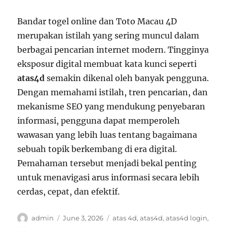
Bandar togel online dan Toto Macau 4D
merupakan istilah yang sering muncul dalam
berbagai pencarian internet modern. Tingginya
eksposur digital membuat kata kunci seperti
atas4d
semakin dikenal oleh banyak pengguna.
Dengan memahami istilah, tren pencarian, dan
mekanisme SEO yang mendukung penyebaran
informasi, pengguna dapat memperoleh
wawasan yang lebih luas tentang bagaimana
sebuah topik berkembang di era digital.
Pemahaman tersebut menjadi bekal penting
untuk menavigasi arus informasi secara lebih
cerdas, cepat, dan efektif.
Author
Posted
Tags
admin
June 3, 2026
atas 4d
,
atas4d
,
atas4d login
,