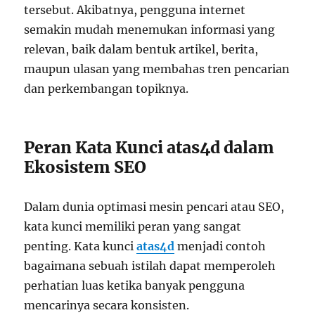
tersebut. Akibatnya, pengguna internet
semakin mudah menemukan informasi yang
relevan, baik dalam bentuk artikel, berita,
maupun ulasan yang membahas tren pencarian
dan perkembangan topiknya.
Peran Kata Kunci atas4d dalam
Ekosistem SEO
Dalam dunia optimasi mesin pencari atau SEO,
kata kunci memiliki peran yang sangat
penting. Kata kunci
atas4d
menjadi contoh
bagaimana sebuah istilah dapat memperoleh
perhatian luas ketika banyak pengguna
mencarinya secara konsisten.