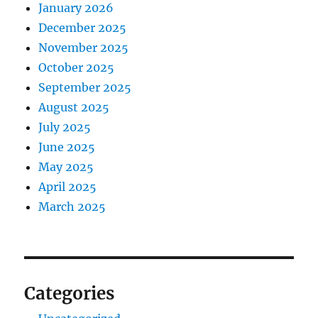
January 2026
December 2025
November 2025
October 2025
September 2025
August 2025
July 2025
June 2025
May 2025
April 2025
March 2025
Categories