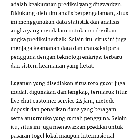
adalah keakuratan prediksi yang ditawarkan.
Didukung oleh tim analis berpengalaman, situs
ini menggunakan data statistik dan analisis
angka yang mendalam untuk memberikan
angka prediksi terbaik. Selain itu, situs ini juga
menjaga keamanan data dan transaksi para
pengguna dengan teknologi enkripsi terbaru
dan sistem keamanan yang ketat.
Layanan yang disediakan situs toto gacor juga
mudah digunakan dan lengkap, termasuk fitur
live chat customer service 24 jam, metode
deposit dan penarikan dana yang beragam,
serta antarmuka yang ramah pengguna. Selain
itu, situs ini juga menawarkan prediksi untuk
pasaran togel lokal maupun internasional