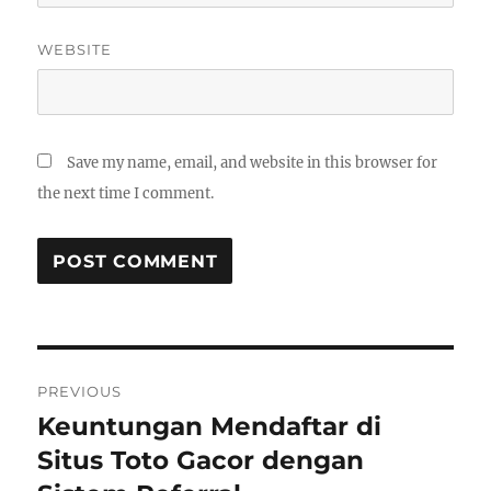
WEBSITE
Save my name, email, and website in this browser for
the next time I comment.
Post
PREVIOUS
navigation
Keuntungan Mendaftar di
Previous
post:
Situs Toto Gacor dengan