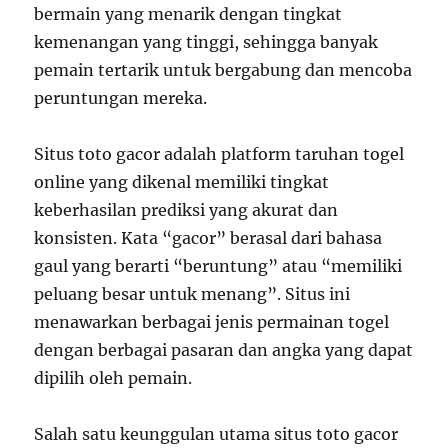
bermain yang menarik dengan tingkat
kemenangan yang tinggi, sehingga banyak
pemain tertarik untuk bergabung dan mencoba
peruntungan mereka.
Situs toto gacor adalah platform taruhan togel
online yang dikenal memiliki tingkat
keberhasilan prediksi yang akurat dan
konsisten. Kata “gacor” berasal dari bahasa
gaul yang berarti “beruntung” atau “memiliki
peluang besar untuk menang”. Situs ini
menawarkan berbagai jenis permainan togel
dengan berbagai pasaran dan angka yang dapat
dipilih oleh pemain.
Salah satu keunggulan utama situs toto gacor