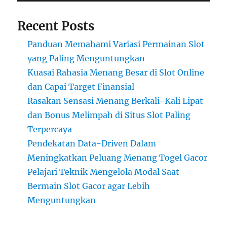
Recent Posts
Panduan Memahami Variasi Permainan Slot
yang Paling Menguntungkan
Kuasai Rahasia Menang Besar di Slot Online
dan Capai Target Finansial
Rasakan Sensasi Menang Berkali-Kali Lipat
dan Bonus Melimpah di Situs Slot Paling
Terpercaya
Pendekatan Data-Driven Dalam
Meningkatkan Peluang Menang Togel Gacor
Pelajari Teknik Mengelola Modal Saat
Bermain Slot Gacor agar Lebih
Menguntungkan