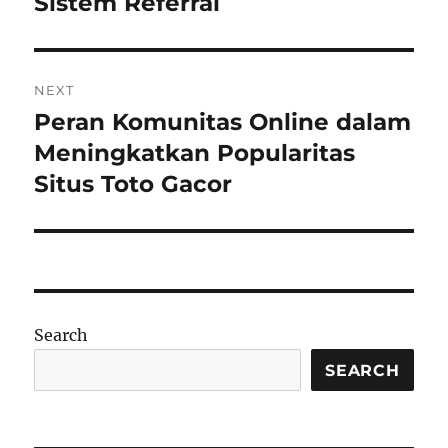
Sistem Referral
NEXT
Peran Komunitas Online dalam
Next
post:
Meningkatkan Popularitas
Situs Toto Gacor
Search
SEARCH