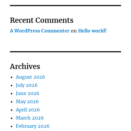
Recent Comments
A WordPress Commenter
on
Hello world!
Archives
August 2026
July 2026
June 2026
May 2026
April 2026
March 2026
February 2026