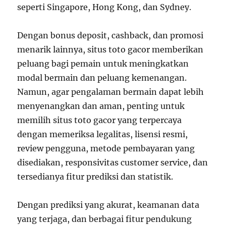
seperti Singapore, Hong Kong, dan Sydney.
Dengan bonus deposit, cashback, dan promosi
menarik lainnya, situs toto gacor memberikan
peluang bagi pemain untuk meningkatkan
modal bermain dan peluang kemenangan.
Namun, agar pengalaman bermain dapat lebih
menyenangkan dan aman, penting untuk
memilih situs toto gacor yang terpercaya
dengan memeriksa legalitas, lisensi resmi,
review pengguna, metode pembayaran yang
disediakan, responsivitas customer service, dan
tersedianya fitur prediksi dan statistik.
Dengan prediksi yang akurat, keamanan data
yang terjaga, dan berbagai fitur pendukung