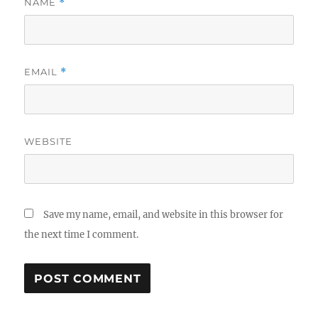
NAME
*
EMAIL
*
WEBSITE
Save my name, email, and website in this browser for
the next time I comment.