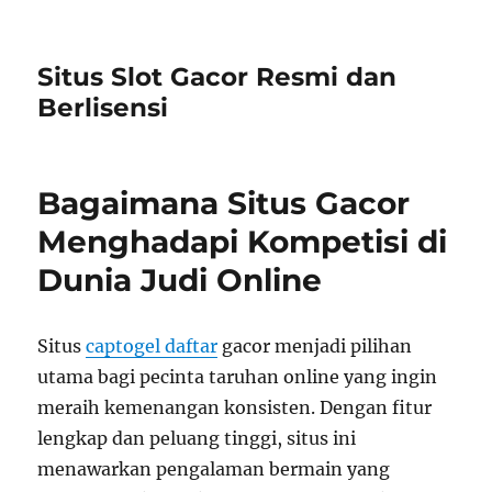
Situs Slot Gacor Resmi dan
Berlisensi
Bagaimana Situs Gacor
Menghadapi Kompetisi di
Dunia Judi Online
Situs
captogel daftar
gacor menjadi pilihan
utama bagi pecinta taruhan online yang ingin
meraih kemenangan konsisten. Dengan fitur
lengkap dan peluang tinggi, situs ini
menawarkan pengalaman bermain yang