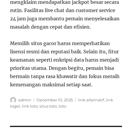
mengklaim mendapatkan jackpot besar secara
rutin. Fasilitas live chat dan customer service
24 jam juga membantu pemain menyelesaikan
masalah dengan cepat dan efisien.
Memilih situs gacor harus memperhatikan
lisensi resmi dan reputasi baik. Selain itu, fitur
keamanan seperti enkripsi data harus menjadi
prioritas utama. Dengan begitu, pemain bisa
bermain tanpa rasa khawatir dan fokus meraih
kemenangan maksimal setiap saat.
Author
Posted
Tags
admin
December 10, 2025
link alternatif
,
link
on
togel
,
link toto
,
situs toto
,
toto