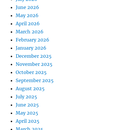
June 2026
May 2026
April 2026
March 2026
February 2026
January 2026
December 2025
November 2025
October 2025
September 2025
August 2025
July 2025
June 2025
May 2025
April 2025
March 2025