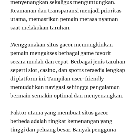
menyenangkan sekaligus menguntungkan.
Keamanan dan transparansi menjadi prioritas
utama, memastikan pemain merasa nyaman
saat melakukan taruhan.
Menggunakan situs gacor memungkinkan
pemain mengakses berbagai game favorit
secara mudah dan cepat. Berbagai jenis taruhan
seperti slot, casino, dan sports tersedia lengkap
di platform ini. Tampilan user-friendly
memudahkan navigasi sehingga pengalaman
bermain semakin optimal dan menyenangkan.
Faktor utama yang membuat situs gacor
berbeda adalah tingkat kemenangan yang
tinggi dan peluang besar. Banyak pengguna