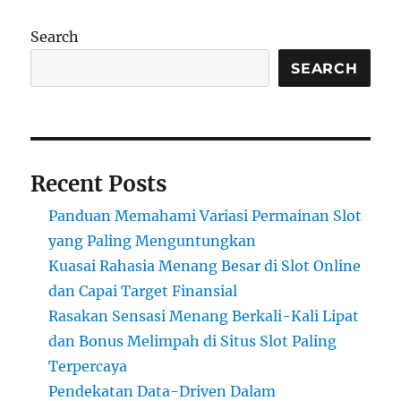
Search
SEARCH
Recent Posts
Panduan Memahami Variasi Permainan Slot
yang Paling Menguntungkan
Kuasai Rahasia Menang Besar di Slot Online
dan Capai Target Finansial
Rasakan Sensasi Menang Berkali-Kali Lipat
dan Bonus Melimpah di Situs Slot Paling
Terpercaya
Pendekatan Data-Driven Dalam