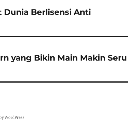
 Dunia Berlisensi Anti
rn yang Bikin Main Makin Seru
 by WordPress