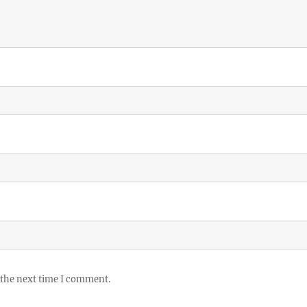
 the next time I comment.