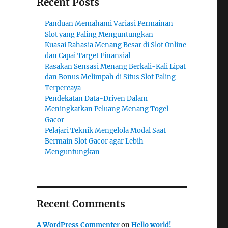
Recent Posts
Panduan Memahami Variasi Permainan
Slot yang Paling Menguntungkan
Kuasai Rahasia Menang Besar di Slot Online
dan Capai Target Finansial
Rasakan Sensasi Menang Berkali-Kali Lipat
dan Bonus Melimpah di Situs Slot Paling
Terpercaya
Pendekatan Data-Driven Dalam
Meningkatkan Peluang Menang Togel
Gacor
Pelajari Teknik Mengelola Modal Saat
Bermain Slot Gacor agar Lebih
Menguntungkan
Recent Comments
A WordPress Commenter
on
Hello world!