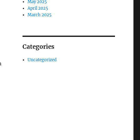
May 2025
April 2025
March 2025
Categories
Uncategorized
n