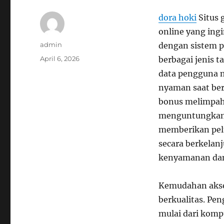
dora hoki
Situs 
online yang ing
Author
admin
dengan sistem p
Posted
April 6, 2026
berbagai jenis
on
data pengguna m
nyaman saat bert
bonus melimpah
menguntungkan. 
memberikan pel
secara berkelan
kenyamanan dan
Kemudahan akses
berkualitas. Pe
mulai dari komp