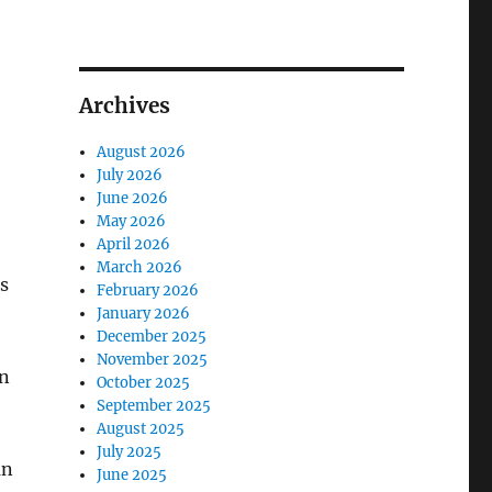
Archives
August 2026
July 2026
June 2026
May 2026
April 2026
March 2026
s
February 2026
January 2026
December 2025
November 2025
n
October 2025
September 2025
August 2025
July 2025
an
June 2025