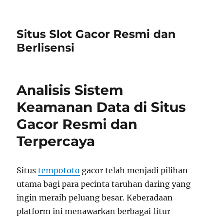
Situs Slot Gacor Resmi dan
Berlisensi
Analisis Sistem
Keamanan Data di Situs
Gacor Resmi dan
Terpercaya
Situs
tempototo
gacor telah menjadi pilihan
utama bagi para pecinta taruhan daring yang
ingin meraih peluang besar. Keberadaan
platform ini menawarkan berbagai fitur