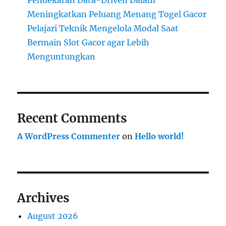
Pendekatan Data-Driven Dalam
Meningkatkan Peluang Menang Togel Gacor
Pelajari Teknik Mengelola Modal Saat
Bermain Slot Gacor agar Lebih
Menguntungkan
Recent Comments
A WordPress Commenter
on
Hello world!
Archives
August 2026