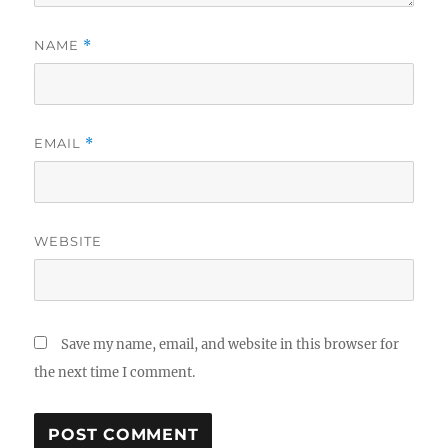
NAME
*
EMAIL
*
WEBSITE
Save my name, email, and website in this browser for
the next time I comment.