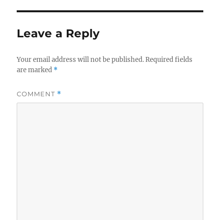
Leave a Reply
Your email address will not be published.
Required fields
are marked
*
COMMENT
*