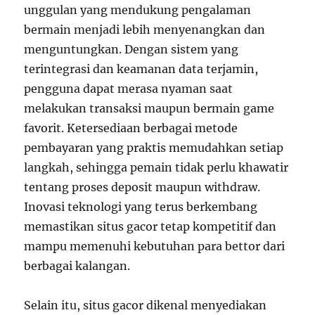
unggulan yang mendukung pengalaman
bermain menjadi lebih menyenangkan dan
menguntungkan. Dengan sistem yang
terintegrasi dan keamanan data terjamin,
pengguna dapat merasa nyaman saat
melakukan transaksi maupun bermain game
favorit. Ketersediaan berbagai metode
pembayaran yang praktis memudahkan setiap
langkah, sehingga pemain tidak perlu khawatir
tentang proses deposit maupun withdraw.
Inovasi teknologi yang terus berkembang
memastikan situs gacor tetap kompetitif dan
mampu memenuhi kebutuhan para bettor dari
berbagai kalangan.
Selain itu, situs gacor dikenal menyediakan