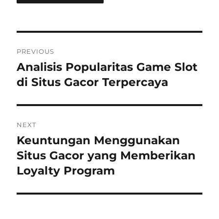
Post
PREVIOUS
navigation
Analisis Popularitas Game Slot
Previous
post:
di Situs Gacor Terpercaya
NEXT
Keuntungan Menggunakan
Next
post:
Situs Gacor yang Memberikan
Loyalty Program