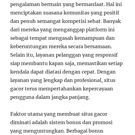
pengalaman bermain yang bermanfaat. Hal ini
menciptakan suasana komunitas yang positif
dan penuh semangat kompetisi sehat. Banyak
dari mereka yang menganggap platform ini
sebagai tempat mengasah kemampuan dan
keberuntungan mereka secara bersamaan.
Selain itu, layanan pelanggan yang responsif
siap membantu kapan saja, memastikan setiap
kendala dapat diatasi dengan cepat. Dengan
layanan yang lengkap dan profesional, situs
gacor terus mempertahankan kepercayaan
pengguna dalam jangka panjang.
Faktor utama yang membuat situs gacor
diminati adalah sistem bonus dan promosi
yang menguntungkan. Berbagai bonus