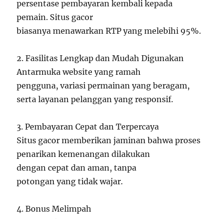
persentase pembayaran kembali kepada
pemain. Situs gacor
biasanya menawarkan RTP yang melebihi 95%.
2. Fasilitas Lengkap dan Mudah Digunakan
Antarmuka website yang ramah
pengguna, variasi permainan yang beragam,
serta layanan pelanggan yang responsif.
3. Pembayaran Cepat dan Terpercaya
Situs gacor memberikan jaminan bahwa proses
penarikan kemenangan dilakukan
dengan cepat dan aman, tanpa
potongan yang tidak wajar.
4. Bonus Melimpah