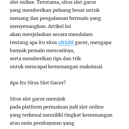
slot online. Terutama, situs slot gacor
yang memberikan peluang besar untuk
menang dan pengalaman bermain yang
menyenangkan. Artikel ini
akan menjelaskan secara mendalam
tentang apa itu situs
ulti188
gacor, mengapa
banyak pemain mencarinya,
serta memberikan tips dan trik
untuk mencapai kemenangan maksimal.
Apa Itu Situs Slot Gacor?
Situs slot gacor merujuk
pada platform permainan judi slot online
yang terkenal memiliki tingkat kemenangan
atau rasio pembayaran yang