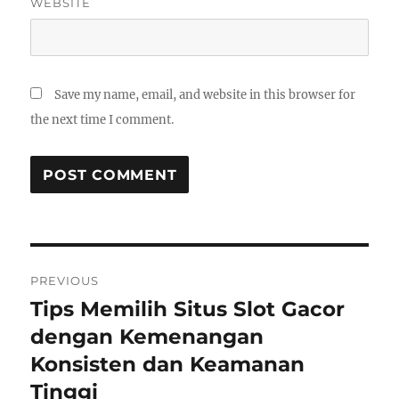
WEBSITE
Save my name, email, and website in this browser for
the next time I comment.
Post
PREVIOUS
navigation
Tips Memilih Situs Slot Gacor
Previous
post:
dengan Kemenangan
Konsisten dan Keamanan
Tinggi