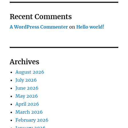
Recent Comments
A WordPress Commenter
on
Hello world!
Archives
August 2026
July 2026
June 2026
May 2026
April 2026
March 2026
February 2026