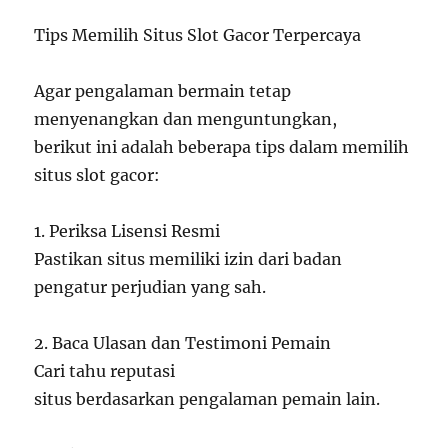
Tips Memilih Situs Slot Gacor Terpercaya
Agar pengalaman bermain tetap
menyenangkan dan menguntungkan,
berikut ini adalah beberapa tips dalam memilih
situs slot gacor:
1. Periksa Lisensi Resmi
Pastikan situs memiliki izin dari badan
pengatur perjudian yang sah.
2. Baca Ulasan dan Testimoni Pemain
Cari tahu reputasi
situs berdasarkan pengalaman pemain lain.