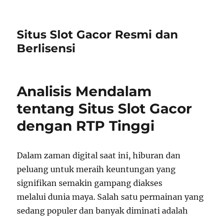
Situs Slot Gacor Resmi dan
Berlisensi
Analisis Mendalam
tentang Situs Slot Gacor
dengan RTP Tinggi
Dalam zaman digital saat ini, hiburan dan
peluang untuk meraih keuntungan yang
signifikan semakin gampang diakses
melalui dunia maya. Salah satu permainan yang
sedang populer dan banyak diminati adalah