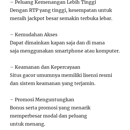
– Peluang Kemenangan Lebih Tinggi
Dengan RTP yang tinggi, kesempatan untuk
meraih jackpot besar semakin terbuka lebar.
– Kemudahan Akses
Dapat dimainkan kapan saja dan di mana
saja menggunakan smartphone atau komputer.
– Keamanan dan Kepercayaan
Situs gacor umumnya memiliki lisensi resmi
dan sistem keamanan yang terjamin.
– Promosi Menguntungkan
Bonus serta promosi yang menarik
memperbesar modal dan peluang
untuk menang.