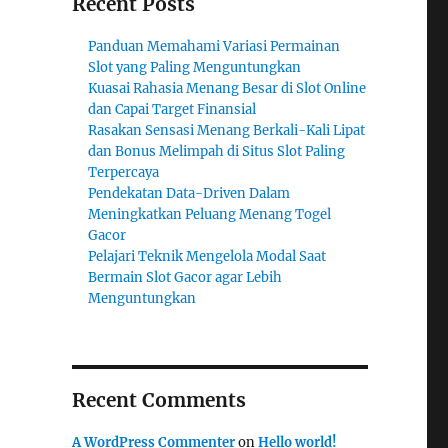
Recent Posts
Panduan Memahami Variasi Permainan
Slot yang Paling Menguntungkan
Kuasai Rahasia Menang Besar di Slot Online
dan Capai Target Finansial
Rasakan Sensasi Menang Berkali-Kali Lipat
dan Bonus Melimpah di Situs Slot Paling
Terpercaya
Pendekatan Data-Driven Dalam
Meningkatkan Peluang Menang Togel
Gacor
Pelajari Teknik Mengelola Modal Saat
Bermain Slot Gacor agar Lebih
Menguntungkan
Recent Comments
A WordPress Commenter
on
Hello world!