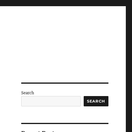
Search
SEARCH