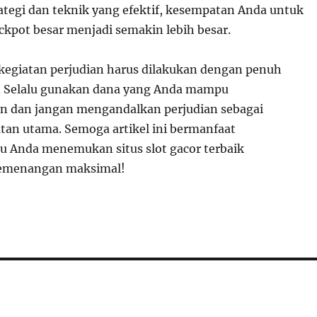
tegi dan teknik yang efektif, kesempatan Anda untuk
kpot besar menjadi semakin lebih besar.
kegiatan perjudian harus dilakukan dengan penuh
. Selalu gunakan dana yang Anda mampu
n dan jangan mengandalkan perjudian sebagai
an utama. Semoga artikel ini bermanfaat
 Anda menemukan situs slot gacor terbaik
emenangan maksimal!