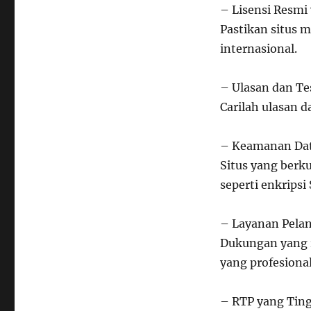
– Lisensi Resmi
Pastikan situs m
internasional.
– Ulasan dan Te
Carilah ulasan da
– Keamanan Dat
Situs yang berk
seperti enkrips
– Layanan Pelan
Dukungan yang r
yang profesional
– RTP yang Ting