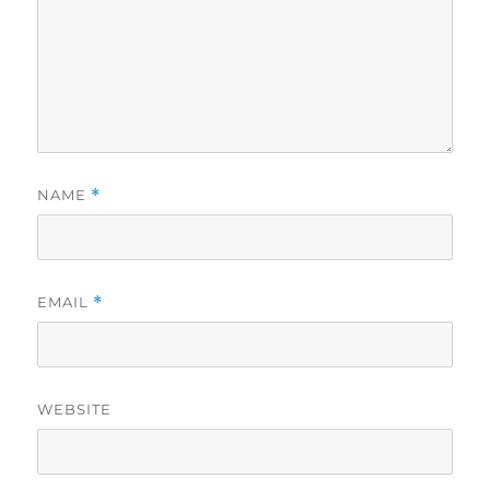
NAME
*
EMAIL
*
WEBSITE