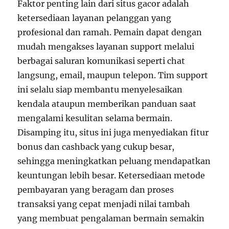
Faktor penting lain dari situs gacor adalah
ketersediaan layanan pelanggan yang
profesional dan ramah. Pemain dapat dengan
mudah mengakses layanan support melalui
berbagai saluran komunikasi seperti chat
langsung, email, maupun telepon. Tim support
ini selalu siap membantu menyelesaikan
kendala ataupun memberikan panduan saat
mengalami kesulitan selama bermain.
Disamping itu, situs ini juga menyediakan fitur
bonus dan cashback yang cukup besar,
sehingga meningkatkan peluang mendapatkan
keuntungan lebih besar. Ketersediaan metode
pembayaran yang beragam dan proses
transaksi yang cepat menjadi nilai tambah
yang membuat pengalaman bermain semakin