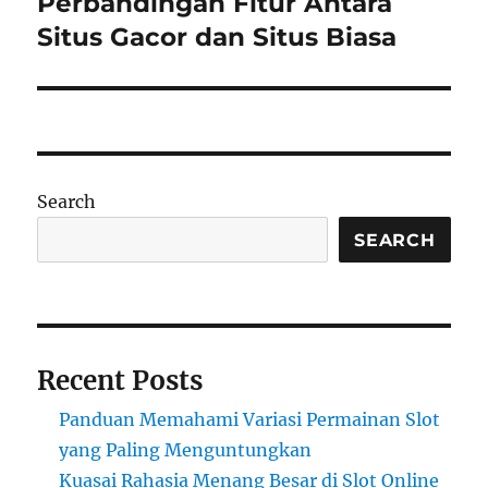
Perbandingan Fitur Antara
Next
post:
Situs Gacor dan Situs Biasa
Search
SEARCH
Recent Posts
Panduan Memahami Variasi Permainan Slot
yang Paling Menguntungkan
Kuasai Rahasia Menang Besar di Slot Online