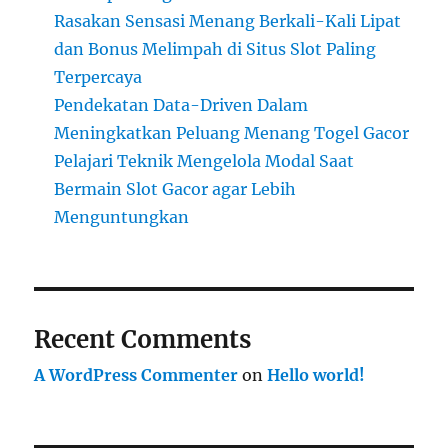
Rasakan Sensasi Menang Berkali-Kali Lipat
dan Bonus Melimpah di Situs Slot Paling
Terpercaya
Pendekatan Data-Driven Dalam
Meningkatkan Peluang Menang Togel Gacor
Pelajari Teknik Mengelola Modal Saat
Bermain Slot Gacor agar Lebih
Menguntungkan
Recent Comments
A WordPress Commenter
on
Hello world!