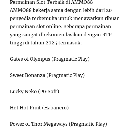
Permainan Slot Terbaik di AMMO88
AMMO88 bekerja sama dengan lebih dari 20
penyedia terkemuka untuk menawarkan ribuan
permainan slot online. Beberapa permainan
yang sangat direkomendasikan dengan RTP
tinggi di tahun 2025 termasuk:
Gates of Olympus (Pragmatic Play)
Sweet Bonanza (Pragmatic Play)
Lucky Neko (PG Soft)
Hot Hot Fruit (Habanero)
Power of Thor Megaways (Pragmatic Play)