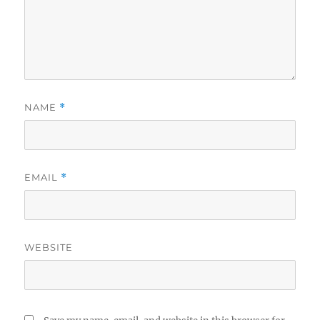
NAME
*
EMAIL
*
WEBSITE