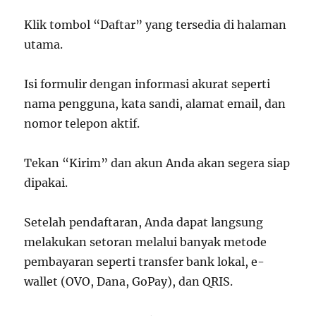
Klik tombol “Daftar” yang tersedia di halaman
utama.
Isi formulir dengan informasi akurat seperti
nama pengguna, kata sandi, alamat email, dan
nomor telepon aktif.
Tekan “Kirim” dan akun Anda akan segera siap
dipakai.
Setelah pendaftaran, Anda dapat langsung
melakukan setoran melalui banyak metode
pembayaran seperti transfer bank lokal, e-
wallet (OVO, Dana, GoPay), dan QRIS.