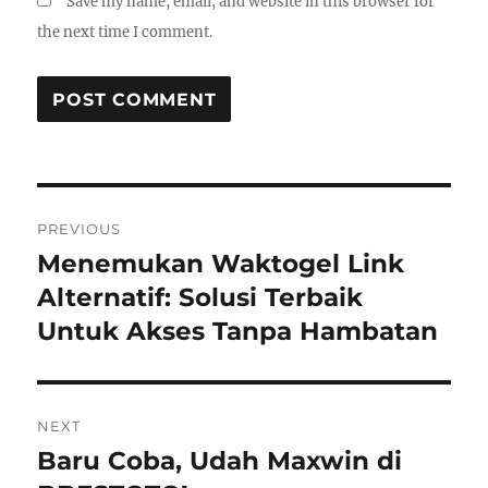
Save my name, email, and website in this browser for
the next time I comment.
Post
PREVIOUS
navigation
Menemukan Waktogel Link
Previous
post:
Alternatif: Solusi Terbaik
Untuk Akses Tanpa Hambatan
NEXT
Baru Coba, Udah Maxwin di
Next