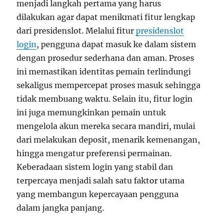
menjadi langkah pertama yang harus
dilakukan agar dapat menikmati fitur lengkap
dari presidenslot. Melalui fitur
presidenslot
login
, pengguna dapat masuk ke dalam sistem
dengan prosedur sederhana dan aman. Proses
ini memastikan identitas pemain terlindungi
sekaligus mempercepat proses masuk sehingga
tidak membuang waktu. Selain itu, fitur login
ini juga memungkinkan pemain untuk
mengelola akun mereka secara mandiri, mulai
dari melakukan deposit, menarik kemenangan,
hingga mengatur preferensi permainan.
Keberadaan sistem login yang stabil dan
terpercaya menjadi salah satu faktor utama
yang membangun kepercayaan pengguna
dalam jangka panjang.