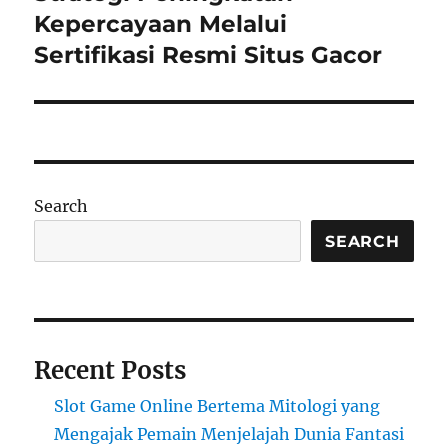
post:
Kepercayaan Melalui
Sertifikasi Resmi Situs Gacor
Search
SEARCH
Recent Posts
Slot Game Online Bertema Mitologi yang
Mengajak Pemain Menjelajah Dunia Fantasi